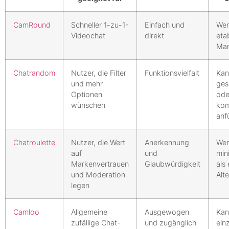
CamRound
Schneller 1-zu-1-
Einfach und
Wen
Videochat
direkt
etab
Mar
Chatrandom
Nutzer, die Filter
Funktionsvielfalt
Kan
und mehr
ges
Optionen
ode
wünschen
kom
anf
Chatroulette
Nutzer, die Wert
Anerkennung
Wen
auf
und
min
Markenvertrauen
Glaubwürdigkeit
als
und Moderation
Alt
legen
Camloo
Allgemeine
Ausgewogen
Kan
zufällige Chat-
und zugänglich
ein