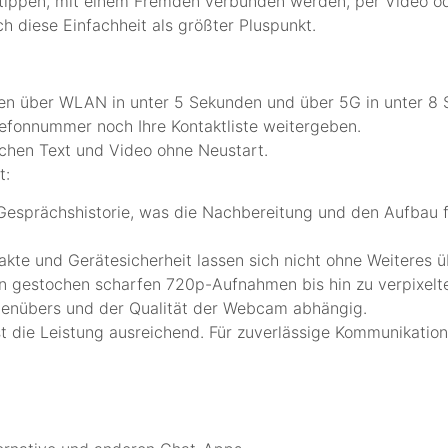
t” tippen, mit einem Fremden verbunden werden, per Video od
h diese Einfachheit als größter Pluspunkt.
en über WLAN in unter 5 Sekunden und über 5G in unter 8 S
efonnummer noch Ihre Kontaktliste weitergeben.
hen Text und Video ohne Neustart.
t:
 Gesprächshistorie, was die Nachbereitung und den Aufbau 
akte und Gerätesicherheit lassen sich nicht ohne Weiteres ü
on gestochen scharfen 720p-Aufnahmen bis hin zu verpixelte
genübers und der Qualität der Webcam abhängig.
ist die Leistung ausreichend. Für zuverlässige Kommunikati