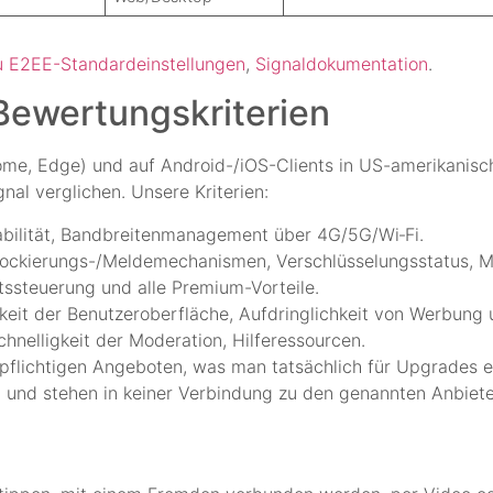
 E2EE-Standardeinstellungen
,
Signaldokumentation
.
Bewertungskriterien
ome, Edge) und auf Android-/iOS-Clients in US-amerikanis
al verglichen. Unsere Kriterien:
abilität, Bandbreitenmanagement über 4G/5G/Wi‐Fi.
 Blockierungs-/Meldemechanismen, Verschlüsselungsstatus, 
ltssteuerung und alle Premium-Vorteile.
eit der Benutzeroberfläche, Aufdringlichkeit von Werbung un
chnelligkeit der Moderation, Hilferessourcen.
pflichtigen Angeboten, was man tatsächlich für Upgrades er
n und stehen in keiner Verbindung zu den genannten Anbiete