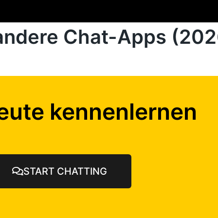
 andere Chat-Apps (20
eute kennenlernen
START CHATTING