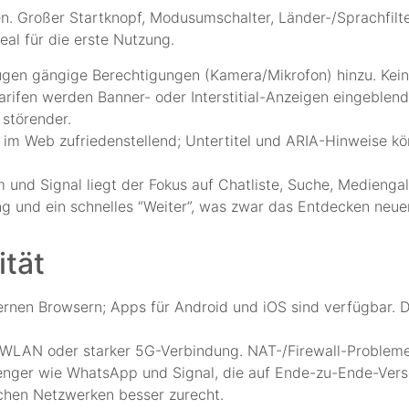
en. Großer Startknopf, Modusumschalter, Länder-/Sprachfilt
eal für die erste Nutzung.
gen gängige Berechtigungen (Kamera/Mikrofon) hinzu. Keine 
arifen werden Banner- oder Interstitial-Anzeigen eingeble
 störender.
nd im Web zufriedenstellend; Untertitel und ARIA-Hinweise k
nd Signal liegt der Fokus auf Chatliste, Suche, Mediengal
ung und ein schnelles “Weiter”, was zwar das Entdecken neue
ität
rnen Browsern; Apps für Android und iOS sind verfügbar. 
 WLAN oder starker 5G-Verbindung. NAT-/Firewall-Probleme
senger wie WhatsApp und Signal, die auf Ende-zu-Ende-Ver
chen Netzwerken besser zurecht.