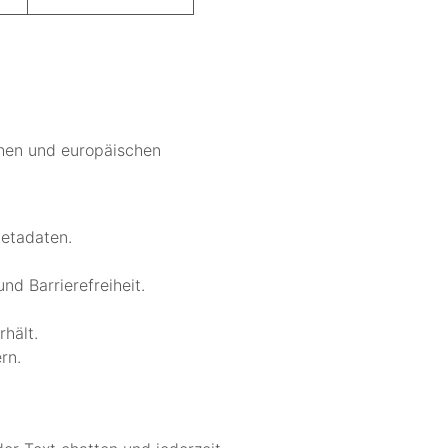
chen und europäischen
Metadaten.
d Barrierefreiheit.
hält.
rn.