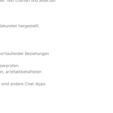
er Text chatten und jederzeit
ekunden hergestellt.
fortlaufender Beziehungen
berprüfen.
n, artefaktbehafteten
on sind andere Chat-Apps