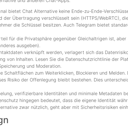
ernative und anderen Chat-Apps.
al bietet Chat Alternative keine Ende-zu-Ende-Verschlüssel
 der Übertragung verschlüsselt sein (HTTPS/WebRTC), dies
nehmer die Schlüssel besitzen. Auch Telegram bietet stand
eil für die Privatsphäre gegenüber Gleichaltrigen ist, aber 
 anderes ausgeben).
taktdaten verknüpft werden, verlagert sich das Datenrisiko
g von Inhalten. Lesen Sie die Datenschutzrichtlinie der Plat
 Speicherung und Moderation.
e Schaltflächen zum Weiterklicken, Blockieren und Melden. D
es Risiko der Offenlegung bleibt bestehen. Dies unterschei
lung, verifizierbare Identitäten und minimale Metadaten be
nschutz hingegen bedeutet, dass die eigene Identität währ
rnative zwar nützlich, geht aber mit Sicherheitsrisiken einh
gn