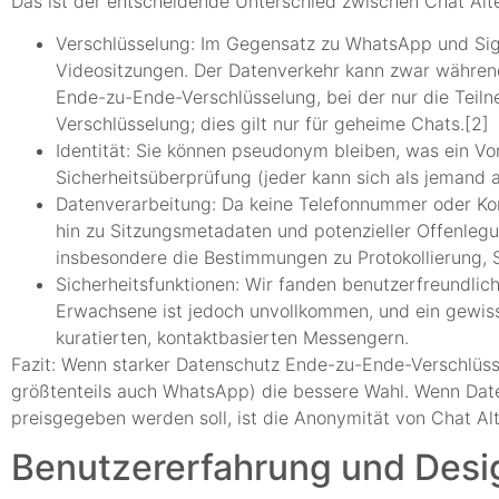
Das ist der entscheidende Unterschied zwischen Chat Alt
Verschlüsselung: Im Gegensatz zu WhatsApp und Sign
Videositzungen. Der Datenverkehr kann zwar während
Ende-zu-Ende-Verschlüsselung, bei der nur die Teil
Verschlüsselung; dies gilt nur für geheime Chats.[2]
Identität: Sie können pseudonym bleiben, was ein Vort
Sicherheitsüberprüfung (jeder kann sich als jemand
Datenverarbeitung: Da keine Telefonnummer oder Kon
hin zu Sitzungsmetadaten und potenzieller Offenlegun
insbesondere die Bestimmungen zu Protokollierung,
Sicherheitsfunktionen: Wir fanden benutzerfreundlich
Erwachsene ist jedoch unvollkommen, und ein gewiss
kuratierten, kontaktbasierten Messengern.
Fazit: Wenn starker Datenschutz Ende-zu-Ende-Verschlüsse
größtenteils auch WhatsApp) die bessere Wahl. Wenn Date
preisgegeben werden soll, ist die Anonymität von Chat Alte
Benutzererfahrung und Desi