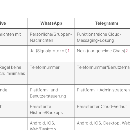
ive
WhatsApp
Telegramm
richten mit
Persönliche/Gruppen-
Funktionsreiche Cloud-
Nachrichten
Messaging-Lösung
Ja (Signalprotokoll)
1
Nein (nur geheime Chats)
2
 Regel keine
Telefonnummer
Telefonnummer/Benutzern
ch: minimales
ende
Plattform- und
Plattform + Administratoren
Benutzersteuerung
ch
Persistente
Persistenter Cloud-Verlauf
Historie/Backups
Android, iOS,
Android, iOS, Desktop, We
Web/Desktop