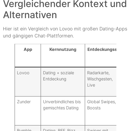
Vergleichender Kontext und
Alternativen
Hier ist ein Vergleich von Lovoo mit großen Dating-Apps
und gängigen Chat-Plattformen.
App
Kernnutzung
Entdeckungsstil
D
Lovoo
Dating + soziale
Radarkarte,
Ke
Entdeckung
Wischgesten,
öf
Live
E2
Be
Zunder
Unverbindliches bis
Global Swipes,
Ke
gemischtes Dating
Boosts
öf
E2
Be
Bumble
Dating, BFF, Bizz
Swipes mit
Ke