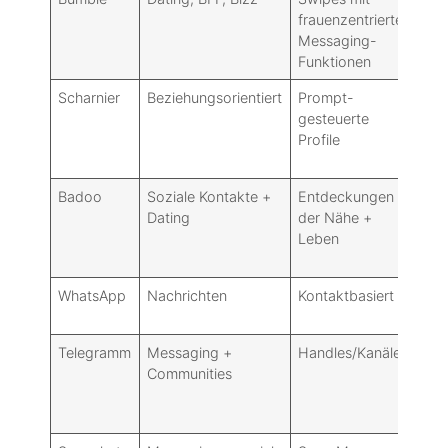
frauenzentrierten
öf
Messaging-
E2
Funktionen
Be
Scharnier
Beziehungsorientiert
Prompt-
Ke
gesteuerte
öf
Profile
E2
Be
Badoo
Soziale Kontakte +
Entdeckungen in
Ke
Dating
der Nähe +
öf
Leben
E2
Be
WhatsApp
Nachrichten
Kontaktbasiert
st
E2
Telegramm
Messaging +
Handles/Kanäle
En
Communities
Ve
nu
Ch