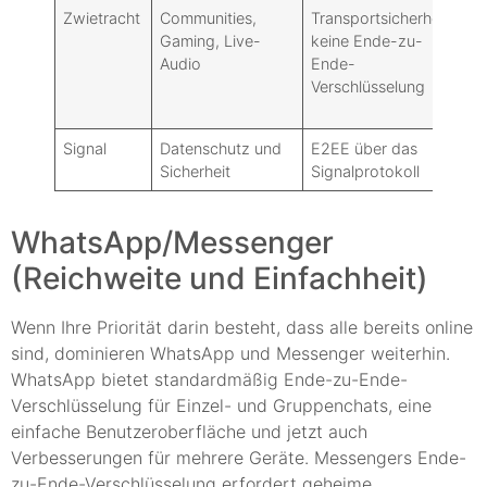
Zwietracht
Communities,
Transportsicherheit:
S
Gaming, Live-
keine Ende-zu-
Audio
Ende-
Verschlüsselung
Signal
Datenschutz und
E2EE über das
M
Sicherheit
Signalprotokoll
WhatsApp/Messenger
(Reichweite und Einfachheit)
Wenn Ihre Priorität darin besteht, dass alle bereits online
sind, dominieren WhatsApp und Messenger weiterhin.
WhatsApp bietet standardmäßig Ende-zu-Ende-
Verschlüsselung für Einzel- und Gruppenchats, eine
einfache Benutzeroberfläche und jetzt auch
Verbesserungen für mehrere Geräte. Messengers Ende-
zu-Ende-Verschlüsselung erfordert geheime