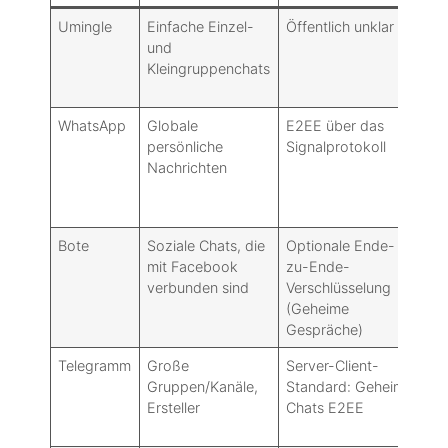
Umingle
Einfache Einzel-
Öffentlich unklar
Le
und
Kleingruppenchats
WhatsApp
Globale
E2EE über das
M
persönliche
Signalprotokoll
Nachrichten
Bote
Soziale Chats, die
Optionale Ende-
M
mit Facebook
zu-Ende-
verbunden sind
Verschlüsselung
(Geheime
Gespräche)
Telegramm
Große
Server-Client-
H
Gruppen/Kanäle,
Standard: Geheime
Ersteller
Chats E2EE