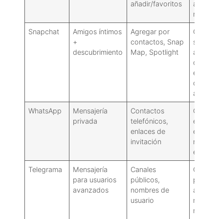
añadir/favoritos
aplicac
mixta
Snapchat
Amigos íntimos
Agregar por
Conjunt
+
contactos, Snap
segurid
descubrimiento
Map, Spotlight
avanza
control
edad,
control
amigos
WhatsApp
Mensajería
Contactos
Cifrado
privada
telefónicos,
extremo
enlaces de
extremo
invitación
normas
estricta
Telegrama
Mensajería
Canales
Control
para usuarios
públicos,
privaci
avanzados
nombres de
avanza
usuario
modera
menos