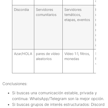
centrali
Discordia
Servidores
Servidores
Herrami
comunitarios
temáticos,
de
etapas, eventos
modific
basada
roles:
dirigida
la
comuni
Azar/HOLA
pares de vídeo
Vídeo 1:1, filtros,
Similar 
aleatorios
monedas
Monkey
variable
Conclusiones:
Si buscas una comunicación estable, privada y
continua: WhatsApp/Telegram son la mejor opción.
Si buscas grupos de interés estructurados: Discord