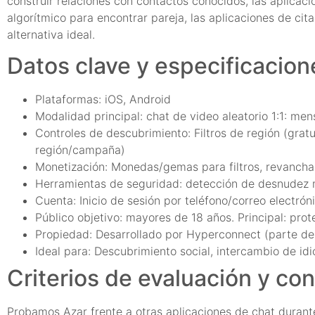
construir relaciones con contactos conocidos, las aplica
algorítmico para encontrar pareja, las aplicaciones de cit
alternativa ideal.
Datos clave y especificacion
Plataformas: iOS, Android
Modalidad principal: chat de video aleatorio 1:1: me
Controles de descubrimiento: Filtros de región (gratui
región/campaña)
Monetización: Monedas/gemas para filtros, revanchas
Herramientas de seguridad: detección de desnudez m
Cuenta: Inicio de sesión por teléfono/correo electróni
Público objetivo: mayores de 18 años. Principal: prot
Propiedad: Desarrollado por Hyperconnect (parte d
Ideal para: Descubrimiento social, intercambio de idi
Criterios de evaluación y co
Probamos Azar frente a otras aplicaciones de chat duran