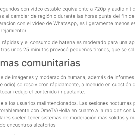
egundos con vídeo estable equivalente a 720p y audio nítid
s al cambiar de región o durante las horas punta del fin 
ración con el vídeo de WhatsApp, es ligeramente menos es
arejamiento).
on rápidas y el consumo de batería es moderado para una ap
a tras unos 25 minutos provocó pequeños tirones, que se so
rmas comunitarias
que de imágenes y moderación humana, además de informes 
de odio) se resolvieron rápidamente, a menudo en cuestión
 tocar redujo el contenido impactante.
une a los usuarios malintencionados. Las sesiones nocturnas
orablemente con OmeTV/Holla en cuanto a la rapidez con la
lares suelen tener sistemas de moderación más sólidos y m
e encuentros aleatorios.