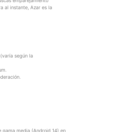
 buscas emparejamiento
 al instante, Azar es la
 (varía según la
um.
deración.
de gama media (Android 14) en