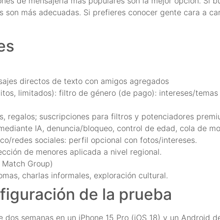
ciones de mensajería más populares son la mejor opción. Si
as son más adecuadas. Si prefieres conocer gente cara a cara
es
nsajes directos de texto con amigos agregados
tos, limitados): filtro de género (de pago): intereses/temas
, regalos; suscripciones para filtros y potenciadores premi
ediante IA, denuncia/bloqueo, control de edad, cola de mo
co/redes sociales: perfil opcional con fotos/intereses.
ección de menores aplicada a nivel regional.
e Match Group)
omas, charlas informales, exploración cultural.
nfiguración de la prueba
te dos semanas en un iPhone 15 Pro (iOS 18) y un Android 