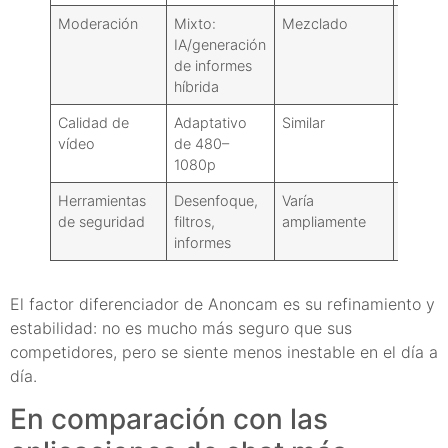
Moderación
Mixto:
Mezclado
Mixto:
IA/generación
más or
de informes
a los
híbrida
adoles
Calidad de
Adaptativo
Similar
Similar
vídeo
de 480–
1080p
Herramientas
Desenfoque,
Varía
Varía
de seguridad
filtros,
ampliamente
informes
El factor diferenciador de Anoncam es su refinamiento y
estabilidad: no es mucho más seguro que sus
competidores, pero se siente menos inestable en el día a
día.
En comparación con las