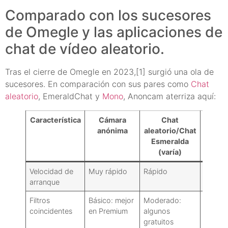
Comparado con los sucesores
de Omegle y las aplicaciones de
chat de vídeo aleatorio.
Tras el cierre de Omegle en 2023,[1] surgió una ola de
sucesores. En comparación con sus pares como
Chat
aleatorio
, EmeraldChat y
Mono
, Anoncam aterriza aquí:
Característica
Cámara
Chat
Aplic
anónima
aleatorio/Chat
al e
Esmeralda
Mo
(varía)
Velocidad de
Muy rápido
Rápido
Rápid
arranque
Filtros
Básico: mejor
Moderado:
Más én
coincidentes
en Premium
algunos
intere
gratuitos