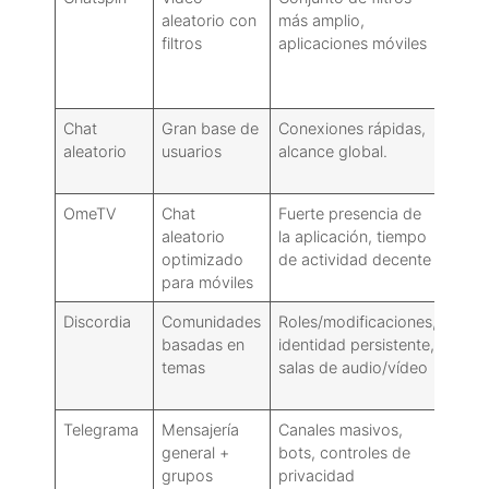
aleatorio con
más amplio,
adve
filtros
aplicaciones móviles
segu
simil
grat
Chat
Gran base de
Conexiones rápidas,
Info
aleatorio
usuarios
alcance global.
spa
elev
OmeTV
Chat
Fuerte presencia de
La c
aleatorio
la aplicación, tiempo
cont
optimizado
de actividad decente
fluc
para móviles
Discordia
Comunidades
Roles/modificaciones,
No e
basadas en
identidad persistente,
se n
temas
salas de audio/vídeo
tiem
conf
Telegrama
Mensajería
Canales masivos,
No e
general +
bots, controles de
dise
grupos
privacidad
víde