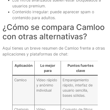
Los filtros avanzados suelen estar bloqueados a
usuarios premium.
Contenido irregular: puede aparecer spam o
contenido para adultos.
¿Cómo se compara Camloo
con otras alternativas?
Aquí tienes un breve resumen de Camloo frente a otras
aplicaciones y plataformas de chat:
Aplicación
Lo mejor
Puntos fuertes
Pr
para
clave
inco
Camloo
Vídeo rápido
Emparejamiento
Vari
y anónimo
rápido, interfaz de
mode
individual
usuario sencilla,
pued
bases sólidas.
filtro
ava
Chatspin
Vídeo
Conjunto de filtros
Anun