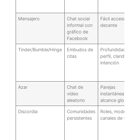
Mensajero
Chat social
Fácil acceso, víde
informal con
decente
gráfico de
Facebook
Tinder/Bumble/Hinge
Embudos de
Profundidad del
citas
perfil, claridad de
intención
Azar
Chat de
Parejas
vídeo
instantáneas,
aleatorio
alcance global
Discordia
Comunidades
Roles, moderación
persistentes
canales de voz