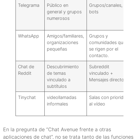
Telegrama
Público en
Grupos/canales,
E2
general y grupos
bots
se
numerosos
de
pú
WhatsApp
Amigos/familiares,
Grupos y
E2
organizaciones
comunidades que
pequeñas
se rigen por el
contacto.
Chat de
Descubrimiento
Subreddit
Po
Reddit
de temas
vinculado +
pl
vinculado a
Mensajes directos
d
subtítulos
Tinychat
videollamadas
Salas con prioridad
M
informales
al vídeo
pr
ha
En la pregunta de “Chat Avenue frente a otras
aplicaciones de chat”, no se trata tanto de las funciones