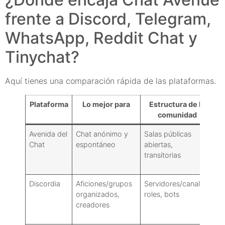
frente a Discord, Telegram,
WhatsApp, Reddit Chat y
Tinychat?
Aquí tienes una comparación rápida de las plataformas.
Plataforma
Lo mejor para
Estructura de la
comunidad
s
Avenida del
Chat anónimo y
Salas públicas
Mo
Chat
espontáneo
abiertas,
se
transitorias
pr
de
Discordia
Aficiones/grupos
Servidores/canales,
Ex
organizados,
roles, bots
de
creadores
g
se