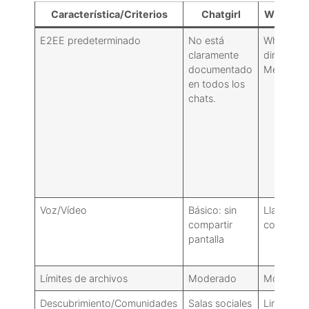
Característica/Criterios
Chatgirl
WhatsAp
E2EE predeterminado
No está
WhatsApp:
claramente
directos/
documentado
Messenger
en todos los
chats.
Voz/Vídeo
Básico: sin
Llamadas
compartir
confiable
pantalla
Límites de archivos
Moderado
Moderad
Descubrimiento/Comunidades
Salas sociales
Limitado