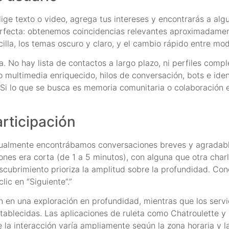
lige texto o video, agrega tus intereses y encontrarás a alg
erfecta: obtenemos coincidencias relevantes aproximadamen
cilla, los temas oscuro y claro, y el cambio rápido entre m
o hay lista de contactos a largo plazo, ni perfiles completo
 multimedia enriquecido, hilos de conversación, bots e ide
 Si lo que se busca es memoria comunitaria o colaboración
rticipación
tualmente encontrábamos conversaciones breves y agradabl
iones era corta (de 1 a 5 minutos), con alguna que otra ch
escubrimiento prioriza la amplitud sobre la profundidad. C
lic en “Siguiente”.”
an en una exploración en profundidad, mientras que los servi
tablecidas. Las aplicaciones de ruleta como Chatroulette
 la interacción varía ampliamente según la zona horaria y 