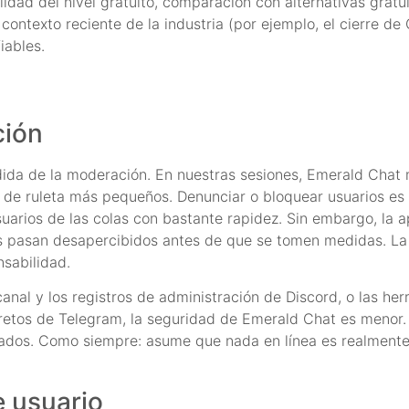
lidad del nivel gratuito, comparación con alternativas gratui
 contexto reciente de la industria (por ejemplo, el cierre d
iables.
ción
ida de la moderación. En nuestras sesiones, Emerald Chat
de ruleta más pequeños. Denunciar o bloquear usuarios es ta
arios de las colas con bastante rapidez. Sin embargo, la a
 pasan desapercibidos antes de que se tomen medidas. La i
nsabilidad.
anal y los registros de administración de Discord, o las he
cretos de Telegram, la seguridad de Emerald Chat es menor
ados. Como siempre: asume que nada en línea es realmente e
e usuario