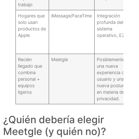
trabajo
a
Hogares que
iMessage/FaceTime
Integración
B
solo usan
profunda del
d
productos de
sistema
s
Apple
operativo, E2EE
m
d
e
Recién
Meetgle
Posiblemente
A
llegado que
una nueva
d
combina
experiencia de
m
personal +
usuario y una
e
equipos
nueva postura
d
ligeros
en materia de
privacidad.
¿Quién debería elegir
Meetgle (y quién no)?