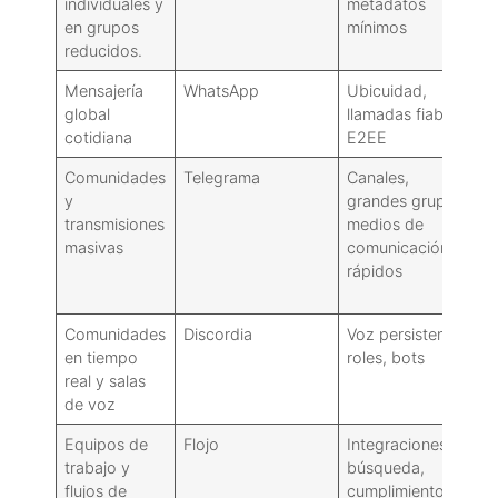
individuales y
metadatos
en grupos
mínimos
reducidos.
Mensajería
WhatsApp
Ubicuidad,
M
global
llamadas fiables,
s
cotidiana
E2EE
M
Comunidades
Telegrama
Canales,
L
y
grandes grupos,
p
transmisiones
medios de
u
masivas
comunicación
e
rápidos
s
m
Comunidades
Discordia
Voz persistente,
N
en tiempo
roles, bots
g
real y salas
c
de voz
s
Equipos de
Flojo
Integraciones,
D
trabajo y
búsqueda,
p
flujos de
cumplimiento
v