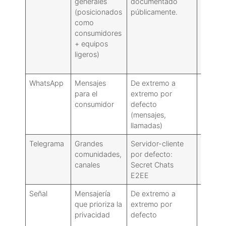
generales
documentado
por voz
(posicionados
públicamente.
detalle
como
determi
consumidores
+ equipos
ligeros)
WhatsApp
Mensajes
De extremo a
Llamad
para el
extremo por
individ
consumidor
defecto
grupal
(mensajes,
llamadas)
Telegrama
Grandes
Servidor-cliente
Voz gru
comunidades,
por defecto:
video
canales
Secret Chats
E2EE
Señal
Mensajería
De extremo a
Llamad
que prioriza la
extremo por
individ
privacidad
defecto
en gru
pequeñ