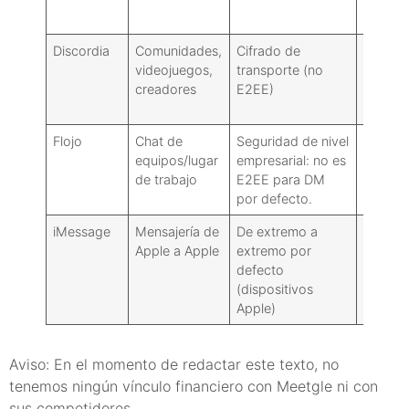
calidad
Discordia
Comunidades,
Cifrado de
Voz
videojuegos,
transporte (no
persist
creadores
E2EE)
escenar
video
Flojo
Chat de
Seguridad de nivel
Reunio
equipos/lugar
empresarial: no es
clips
de trabajo
E2EE para DM
por defecto.
iMessage
Mensajería de
De extremo a
FaceTi
Apple a Apple
extremo por
E2EE
defecto
(dispositivos
Apple)
Aviso: En el momento de redactar este texto, no
tenemos ningún vínculo financiero con Meetgle ni con
sus competidores.