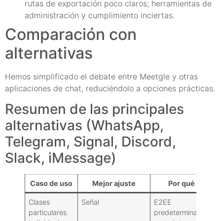
rutas de exportación poco claros; herramientas de
administración y cumplimiento inciertas.
Comparación con
alternativas
Hemos simplificado el debate entre Meetgle y otras
aplicaciones de chat, reduciéndolo a opciones prácticas.
Resumen de las principales
alternativas (WhatsApp,
Telegram, Signal, Discord,
Slack, iMessage)
Caso de uso
Mejor ajuste
Por qué
Clases
Señal
E2EE
R
particulares
predeterminado,
m