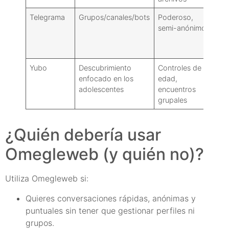
Telegrama
Grupos/canales/bots
Poderoso,
El
semi-anónimo
des
no 
1:1
Yubo
Descubrimiento
Controles de
Se 
enfocado en los
edad,
cue
adolescentes
encuentros
ver
grupales
ide
¿Quién debería usar
Omegleweb (y quién no)?
Utiliza Omegleweb si:
Quieres conversaciones rápidas, anónimas y
puntuales sin tener que gestionar perfiles ni
grupos.