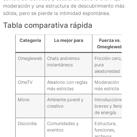
moderación y una estructura de descubrimiento más
sólida, pero se pierde la intimidad espontánea.
Tabla comparativa rápida
Categoría
Lo mejor para
Fuerza vs.
Co
Omegleweb
Omegleweb
Chats anónimos
Fricción cero,
Var
instantáneos
pura
seg
aleatoriedad
de 
OmeTV
Aleatorio con reglas
Moderación
Un
más estrictas
más estricta
de 
Mono
Ambiente juvenil y
Introducciones
Me
creativo
breves y llenas
ano
de energía.
per
Discordia
Comunidades y
Estructura,
No
eventos
funciones,
ver
archivos
ale