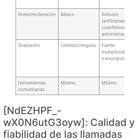
Roles/moderación
Básico
Robusto
(anfitriones,
coanfitriones,
administrador)
Grabación
Limitado/ninguno
Fuerte
(nube/local,
transcripciones)
Herramientas
Mínimo
Mínimo
comunitarias
[NdEZHPF_-
wX0N6utG3oyw]: Calidad y
fiabilidad de las llamadas