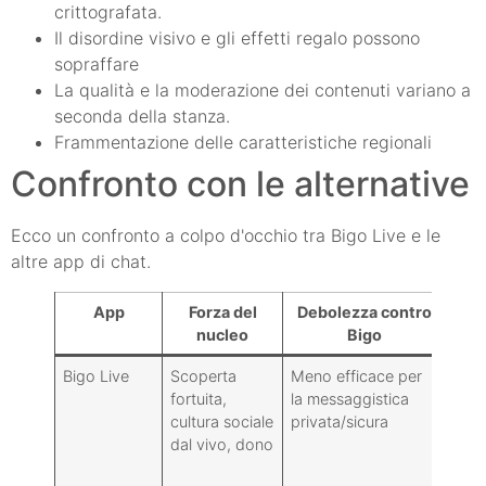
crittografata.
Il disordine visivo e gli effetti regalo possono
sopraffare
La qualità e la moderazione dei contenuti variano a
seconda della stanza.
Frammentazione delle caratteristiche regionali
Confronto con le alternative
Ecco un confronto a colpo d'occhio tra Bigo Live e le
altre app di chat.
App
Forza del
Debolezza contro
I
nucleo
Bigo
Bigo Live
Scoperta
Meno efficace per
Live
fortuita,
la messaggistica
info
cultura sociale
privata/sicura
fee
dal vivo, dono
imme
pub