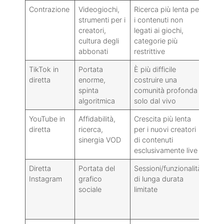
Contrazione
Videogiochi,
Ricerca più lenta per
Stre
strumenti per i
i contenuti non
gioc
creatori,
legati ai giochi,
pro
cultura degli
categorie più
lung
abbonati
restrittive
TikTok in
Portata
È più difficile
Mome
diretta
enorme,
costruire una
guid
spinta
comunità profonda
ten
algoritmica
solo dal vivo
YouTube in
Affidabilità,
Crescita più lenta
Even
diretta
ricerca,
per i nuovi creatori
conf
sinergia VOD
di contenuti
cont
esclusivamente live
semp
Diretta
Portata del
Sessioni/funzionalità
Sess
Instagram
grafico
di lunga durata
dom
sociale
limitate
risp
crea
ann