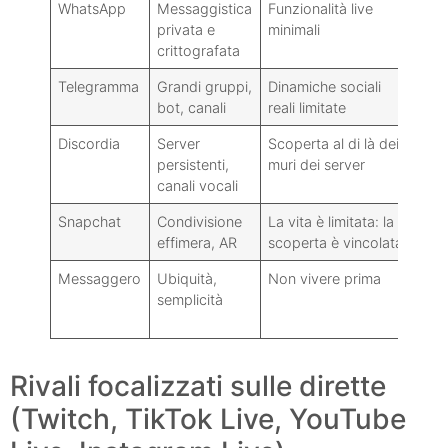
WhatsApp
Messaggistica
Funzionalità live
Fami
privata e
minimali
picc
crittografata
Telegramma
Grandi gruppi,
Dinamiche sociali
Com
bot, canali
reali limitate
ann
Discordia
Server
Scoperta al di là dei
Clan
persistenti,
muri dei server
mic
canali vocali
com
Snapchat
Condivisione
La vita è limitata: la
Cond
effimera, AR
scoperta è vincolata
tra 
Messaggero
Ubiquità,
Non vivere prima
chia
semplicità
info
coo
Rivali focalizzati sulle dirette
(Twitch, TikTok Live, YouTube