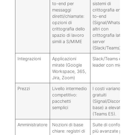
to-end per
sistemi di
messaggi
crittografia end-
diretti/chiamate:
to-end
opzioni di
(Signal/WhatsApp),
crittografia dello
altri con
spazio di lavoro
crittografia lato
simili a S/MIME
server
(Slack/Teams).
Integrazioni
Applicazioni
Slack/Teams è
mirate (Google
leader con migliaia
Workspace, 365,
Jira, Zoom)
Prezzi
Livello intermedio
I costi variano da
competitivo:
gratuiti
pacchetti
(Signal/Discord
semplici
base) a elevati
(Teams E5).
Amministratore
Nozioni di base
Suite di conformità
chiare: registri di
più avanzate per