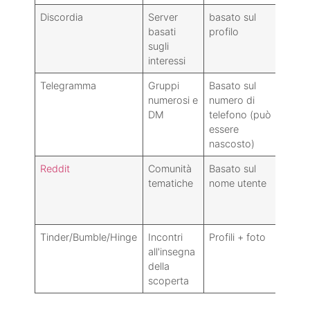
Discordia
Server
basato sul
Le m
basati
profilo
var
sugli
interessi
Telegramma
Gruppi
Basato sul
Mod
numerosi e
numero di
live
DM
telefono (può
essere
nascosto)
Reddit
Comunità
Basato sul
Segn
tematiche
nome utente
da 
com
sec
Tinder/Bumble/Hinge
Incontri
Profili + foto
Cont
all'insegna
segn
della
scoperta