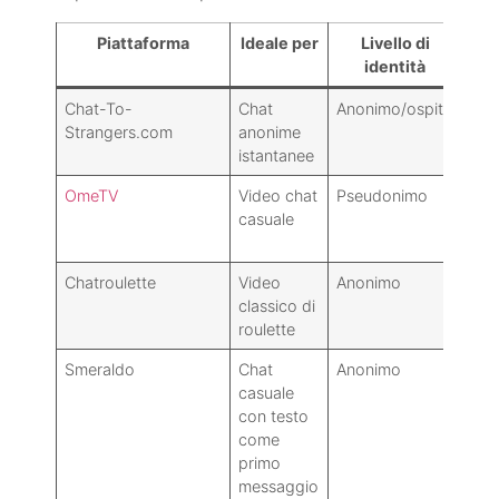
Piattaforma
Ideale per
Livello di
Sic
identità
Chat-To-
Chat
Anonimo/ospite
Str
Strangers.com
anonime
risu
istantanee
OmeTV
Video chat
Pseudonimo
Filt
casuale
Chatroulette
Video
Anonimo
Sto
classico di
roulette
Smeraldo
Chat
Anonimo
Atm
casuale
più 
con testo
conc
come
vid
primo
messaggio