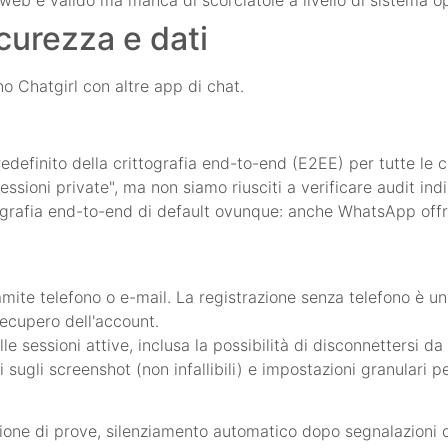
icurezza e dati
no Chatgirl con altre app di chat.
definito della crittografia end-to-end (E2EE) per tutte le c
sessioni private", ma non siamo riusciti a verificare audit in
ittografia end-to-end di default ovunque: anche WhatsApp offr
mite telefono o e-mail. La registrazione senza telefono è un
recupero dell'account.
lle sessioni attive, inclusa la possibilità di disconnettersi d
ugli screenshot (non infallibili) e impostazioni granulari per
ione di prove, silenziamento automatico dopo segnalazioni 