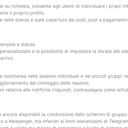
e su richiesta, consente agli utenti di individuare i propri in
te il proprio profilo.
ione nelle stanze e sulla copertura dei post, post a pagamento
persone e stanze.
personalizzate e la possibilità di impostare la durata del si
arrivo.
istantanea nelle sessioni individuali e nei piccoli gruppi: ne
'aggiornamento del conteggio delle reazioni.
ioni relative alle notifiche (rispondi, contrassegna come lett
ancora disponibili la condivisione dello schermo di gruppo o 
tto a Messenger, ma inferiori ai limiti elevatissimi di Telegra
t web è valido ma manca di scorciatoie a livello di sistema op