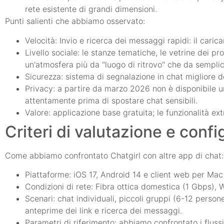
rete esistente di grandi dimensioni.
Punti salienti che abbiamo osservato:
Velocità: Invio e ricerca dei messaggi rapidi: il cari
Livello sociale: le stanze tematiche, le vetrine dei pro
un'atmosfera più da "luogo di ritrovo" che da semplice
Sicurezza: sistema di segnalazione in chat migliore de
Privacy: a partire da marzo 2026 non è disponibile un
attentamente prima di spostare chat sensibili.
Valore: applicazione base gratuita; le funzionalità ex
Criteri di valutazione e confi
Come abbiamo confrontato Chatgirl con altre app di chat:
Piattaforme: iOS 17, Android 14 e client web per Mac
Condizioni di rete: Fibra ottica domestica (1 Gbps), W
Scenari: chat individuali, piccoli gruppi (6-12 perso
anteprime dei link e ricerca dei messaggi.
Parametri di riferimento: abbiamo confrontato i flus