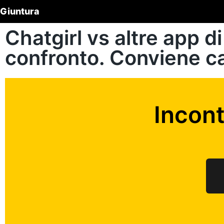
Giuntura
Chatgirl vs altre app d
confronto. Conviene c
Incon