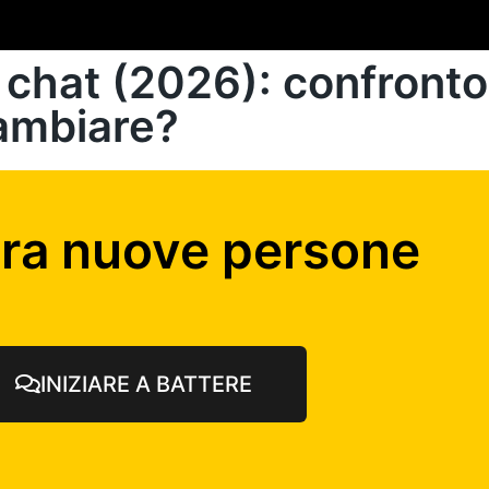
i chat (2026): confronto
ambiare?
tra nuove persone
INIZIARE A BATTERE