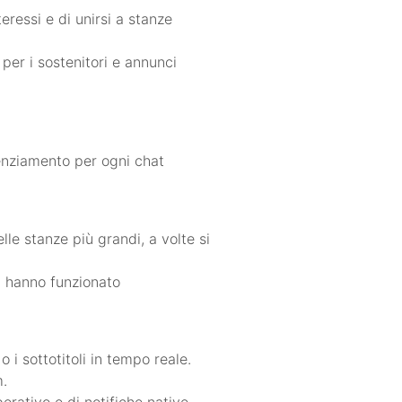
teressi e di unirsi a stanze
 per i sostenitori e annunci
lenziamento per ogni chat
lle stanze più grandi, a volte si
o) hanno funzionato
i sottotitoli in tempo reale.
m.
erativo e di notifiche native.