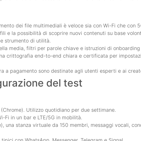
camento dei file multimediali è veloce sia con Wi-Fi che con 5
fili e la possibilità di scoprire nuovi contenuti su base volon
 strumento di utilità.
lla media, filtri per parole chiave e istruzioni di onboarding
a crittografia end-to-end chiara e certificata per impostaz
tra a pagamento sono destinate agli utenti esperti e ai creato
gurazione del test
 (Chrome). Utilizzo quotidiano per due settimane.
i-Fi in un bar e LTE/5G in mobilità.
ne), una stanza virtuale da 150 membri, messaggi vocali, cond
si tipici con WhatsApp, Messenger, Telegram e Signal.