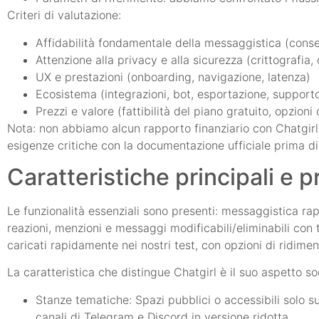
Criteri di valutazione:
Affidabilità fondamentale della messaggistica (conse
Attenzione alla privacy e alla sicurezza (crittografia,
UX e prestazioni (onboarding, navigazione, latenza)
Ecosistema (integrazioni, bot, esportazione, support
Prezzi e valore (fattibilità del piano gratuito, opzioni 
Nota: non abbiamo alcun rapporto finanziario con Chatgirl o
esigenze critiche con la documentazione ufficiale prima di
Caratteristiche principali e p
Le funzionalità essenziali sono presenti: messaggistica rapi
reazioni, menzioni e messaggi modificabili/eliminabili con 
caricati rapidamente nei nostri test, con opzioni di ridim
La caratteristica che distingue Chatgirl è il suo aspetto so
Stanze tematiche: Spazi pubblici o accessibili solo s
canali di Telegram e Discord in versione ridotta.