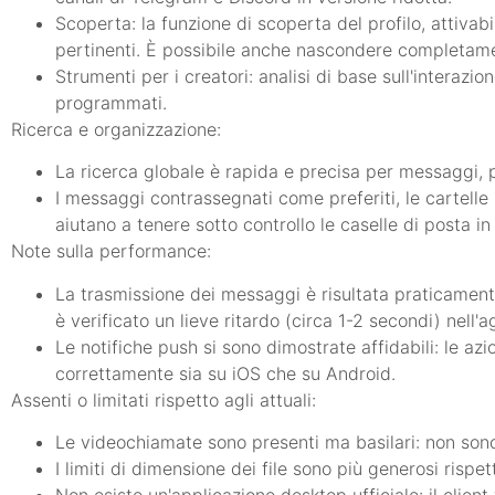
Scoperta: la funzione di scoperta del profilo, attivabil
pertinenti. È possibile anche nascondere completamen
Strumenti per i creatori: analisi di base sull'interaz
programmati.
Ricerca e organizzazione:
La ricerca globale è rapida e precisa per messaggi, 
I messaggi contrassegnati come preferiti, le cartelle 
aiutano a tenere sotto controllo le caselle di posta in 
Note sulla performance:
La trasmissione dei messaggi è risultata praticamente 
è verificato un lieve ritardo (circa 1-2 secondi) nell
Le notifiche push si sono dimostrate affidabili: le az
correttamente sia su iOS che su Android.
Assenti o limitati rispetto agli attuali:
Le videochiamate sono presenti ma basilari: non sono 
I limiti di dimensione dei file sono più generosi rispe
Non esiste un'applicazione desktop ufficiale: il clien