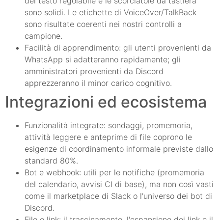
del testo regolabile e le scorciatoie da tastiera
sono solidi. Le etichette di VoiceOver/TalkBack
sono risultate coerenti nei nostri controlli a
campione.
Facilità di apprendimento: gli utenti provenienti da
WhatsApp si adatteranno rapidamente; gli
amministratori provenienti da Discord
apprezzeranno il minor carico cognitivo.
Integrazioni ed ecosistema
Funzionalità integrate: sondaggi, promemoria,
attività leggere e anteprime di file coprono le
esigenze di coordinamento informale previste dallo
standard 80%.
Bot e webhook: utili per le notifiche (promemoria
del calendario, avvisi CI di base), ma non così vasti
come il marketplace di Slack o l'universo dei bot di
Discord.
File e link: il trascinamento, l'espansione dei link e il