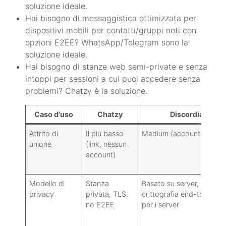
soluzione ideale.
Hai bisogno di messaggistica ottimizzata per
dispositivi mobili per contatti/gruppi noti con
opzioni E2EE? WhatsApp/Telegram sono la
soluzione ideale.
Hai bisogno di stanze web semi-private e senza
intoppi per sessioni a cui puoi accedere senza
problemi? Chatzy è la soluzione.
Caso d'uso
Chatzy
Discordia
Attrito di
Il più basso
Medium (account + invit
unione
(link, nessun
account)
Modello di
Stanza
Basato su server, nessun
privacy
privata, TLS,
crittografia end-to-end
no E2EE
per i server