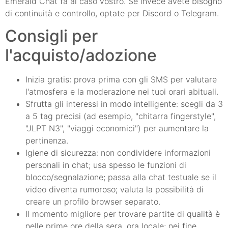
Emerald Chat fa al caso vostro. Se invece avete bisogno
di continuità e controllo, optate per Discord o Telegram.
Consigli per
l'acquisto/adozione
Inizia gratis: prova prima con gli SMS per valutare
l'atmosfera e la moderazione nei tuoi orari abituali.
Sfrutta gli interessi in modo intelligente: scegli da 3
a 5 tag precisi (ad esempio, "chitarra fingerstyle",
"JLPT N3", "viaggi economici") per aumentare la
pertinenza.
Igiene di sicurezza: non condividere informazioni
personali in chat; usa spesso le funzioni di
blocco/segnalazione; passa alla chat testuale se il
video diventa rumoroso; valuta la possibilità di
creare un profilo browser separato.
Il momento migliore per trovare partite di qualità è
nelle prime ore della sera, ora locale; nei fine