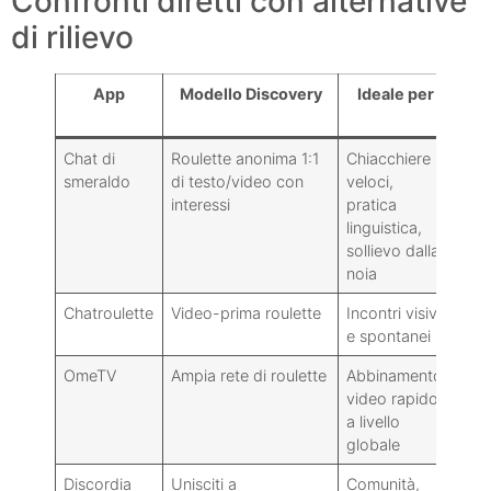
Confronti diretti con alternative
di rilievo
App
Modello Discovery
Ideale per
Sic
Chat di
Roulette anonima 1:1
Chiacchiere
Mist
smeraldo
di testo/video con
veloci,
siti
interessi
pratica
più 
linguistica,
sollievo dalla
noia
Chatroulette
Video-prima roulette
Incontri visivi
Vari
e spontanei
peri
OmeTV
Ampia rete di roulette
Abbinamento
Vari
video rapido
reg
a livello
globale
Discordia
Unisciti a
Comunità,
Ruol