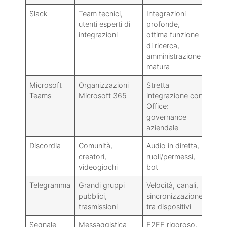
Slack
Team tecnici,
Integrazioni
Più 
utenti esperti di
profonde,
dell
integrazioni
ottima funzione
di ricerca,
amministrazione
matura
Microsoft
Organizzazioni
Stretta
Può 
Teams
Microsoft 365
integrazione con
l'es
Office:
meno
governance
aziendale
Discordia
Comunità,
Audio in diretta,
Le fu
creatori,
ruoli/permessi,
conf
videogiochi
bot
Telegramma
Grandi gruppi
Velocità, canali,
Strum
pubblici,
sincronizzazione
E2EE
trasmissioni
tra dispositivi
grup
Segnale
Messaggistica
E2EE rigoroso,
Non 