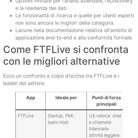
Opzioni limitate per l'analisi aziendale, l'eDiscovery
e la residenza dei dati.
Le funzionalità di ricerca e quelle per utenti esperti
non sono ancora le migliori della categoria.
Lacune nella documentazione relativa all'ambito di
applicazione end-to-end e alla conformità formale.
Come FTFLive si confronta
con le migliori alternative
Ecco un confronto a colpo d'occhio tra FTFLive e i
leader del settore.
App
Ideale per
Punti di forza
principali
FTFLive
Startup, PMI,
UX veloce: chat
Ecos
team misti
e chiamate
contr
bilanciate:
attività leggere