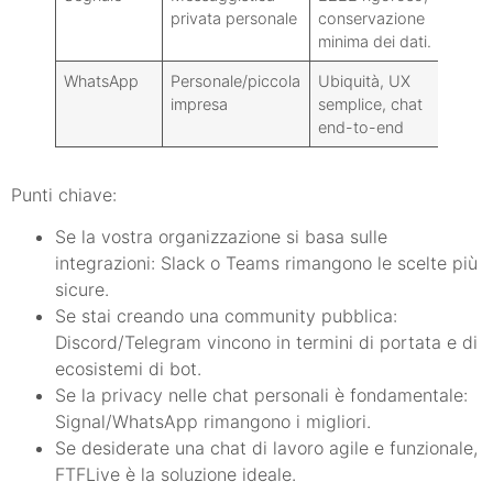
privata personale
conservazione
lavo
minima dei dati.
WhatsApp
Personale/piccola
Ubiquità, UX
Scar
impresa
semplice, chat
coll
end-to-end
per 
Punti chiave:
Se la vostra organizzazione si basa sulle
integrazioni: Slack o Teams rimangono le scelte più
sicure.
Se stai creando una community pubblica:
Discord/Telegram vincono in termini di portata e di
ecosistemi di bot.
Se la privacy nelle chat personali è fondamentale:
Signal/WhatsApp rimangono i migliori.
Se desiderate una chat di lavoro agile e funzionale,
FTFLive è la soluzione ideale.