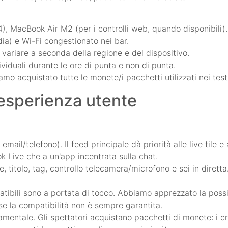
14), MacBook Air M2 (per i controlli web, quando disponibili).
ia) e Wi-Fi congestionato nei bar.
ò variare a seconda della regione e del dispositivo.
ividuali durante le ore di punta e non di punta.
amo acquistato tutte le monete/i pacchetti utilizzati nei test
 esperienza utente
ail/telefono). Il feed principale dà priorità alle live tile e 
ok Live che a un'app incentrata sulla chat.
 titolo, tag, controllo telecamera/microfono e sei in diretta. G
ibili sono a portata di tocco. Abbiamo apprezzato la possibil
 se la compatibilità non è sempre garantita.
amentale. Gli spettatori acquistano pacchetti di monete: i cr