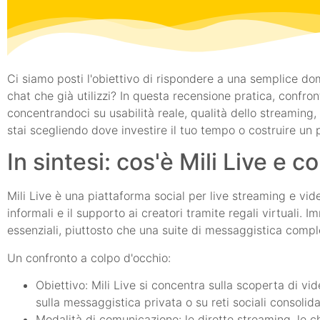
Ci siamo posti l'obiettivo di rispondere a una semplice do
chat che già utilizzi? In questa recensione pratica, confr
concentrandoci su usabilità reale, qualità dello streaming
stai scegliendo dove investire il tuo tempo o costruire un 
In sintesi: cos'è Mili Live e c
Mili Live è una piattaforma social per live streaming e vide
informali e il supporto ai creatori tramite regali virtuali.
essenziali, piuttosto che una suite di messaggistica compl
Un confronto a colpo d'occhio:
Obiettivo: Mili Live si concentra sulla scoperta di vid
sulla messaggistica privata o su reti sociali consolida
Modalità di comunicazione: le dirette streaming, le cha