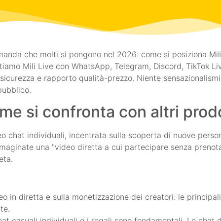
manda che molti si pongono nel 2026: come si posiziona Mili 
ontiamo Mili Live con WhatsApp, Telegram, Discord, TikTok Li
, sicurezza e rapporto qualità-prezzo. Niente sensazionalism
pubblico.
ome si confronta con altri prodo
o chat individuali, incentrata sulla scoperta di nuove persone
 Immaginate una "video diretta a cui partecipare senza prenot
eta.
eo in diretta e sulla monetizzazione dei creatori: le principa
te.
t casuali individuali e i regali sono fondamentali. Le chat di