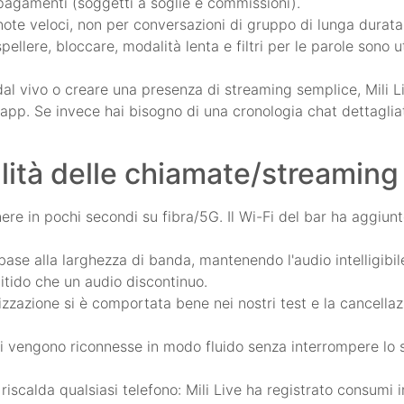
in pagamenti (soggetti a soglie e commissioni).
te veloci, non per conversazioni di gruppo di lunga durata
pellere, bloccare, modalità lenta e filtri per le parole sono u
dal vivo o creare una presenza di streaming semplice, Mili L
pp. Se invece hai bisogno di una cronologia chat dettagliata
ualità delle chiamate/streaming
re in pochi secondi su fibra/5G. Il Wi-Fi del bar ha aggiunt
 base alla larghezza di banda, mantenendo l'audio intelligibi
itido che un audio discontinuo.
izzazione si è comportata bene nei nostri test e la cancellaz
i vengono riconnesse in modo fluido senza interrompere lo s
iscalda qualsiasi telefono: Mili Live ha registrato consumi i