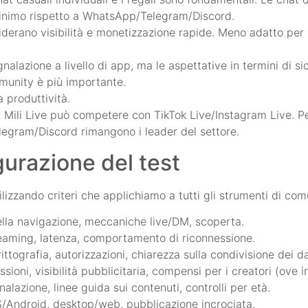
inimo rispetto a WhatsApp/Telegram/Discord.
siderano visibilità e monetizzazione rapide. Meno adatto per 
lazione a livello di app, ma le aspettative in termini di si
mmunity è più importante.
a produttività.
ale, Mili Live può competere con TikTok Live/Instagram Live. 
legram/Discord rimangono i leader del settore.
gurazione del test
ilizzando criteri che applichiamo a tutti gli strumenti di co
della navigazione, meccaniche live/DM, scoperta.
streaming, latenza, comportamento di riconnessione.
rittografia, autorizzazioni, chiarezza sulla condivisione dei da
oni, visibilità pubblicitaria, compensi per i creatori (ove in
lazione, linee guida sui contenuti, controlli per età.
OS/Android, desktop/web, pubblicazione incrociata.