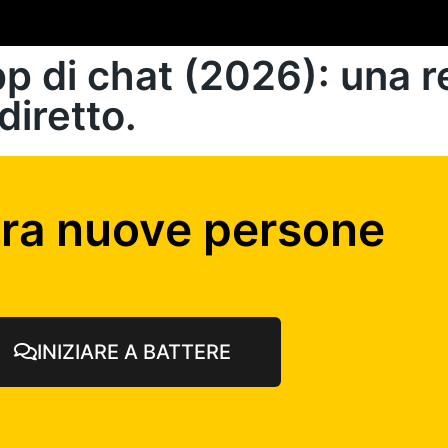
app di chat (2026): una 
diretto.
tra nuove persone
INIZIARE A BATTERE