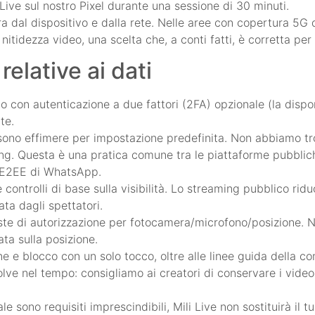
Live sul nostro Pixel durante una sessione di 30 minuti.
a dal dispositivo e dalla rete. Nelle aree con copertura 5G 
a nitidezza video, una scelta che, a conti fatti, è corretta pe
relative ai dati
o con autenticazione a due fattori (2FA) opzionale (la dispo
te.
sono effimere per impostazione predefinita. Non abbiamo tro
ing. Questa è una pratica comune tra le piattaforme pubbli
a E2EE di WhatsApp.
 controlli di base sulla visibilità. Lo streaming pubblico rid
ta dagli spettatori.
hieste di autorizzazione per fotocamera/microfono/posizione. 
ta sulla posizione.
 e blocco con un solo tocco, oltre alle linee guida della c
olve nel tempo: consigliamo ai creatori di conservare i vide
e sono requisiti imprescindibili, Mili Live non sostituirà il 