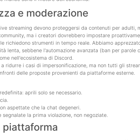
ezza e moderazione
i live streaming devono proteggersi da contenuti per adulti, 
a community, ma i creatori dovrebbero impostare proattivamen
e richiedono strumenti in tempo reale. Abbiamo apprezzato l
lità lenta, sebbene l'automazione avanzata (ban per parole c
ome nell'ecosistema di Discord.
e a ridurre i casi di impersonificazione, ma non tutti gli strea
nfronti delle proposte provenienti da piattaforme esterne.
edefinita: aprili solo se necessario.
cia.
: non aspettate che la chat degeneri.
 e segnalate la prima violazione, non negoziate.
a piattaforma