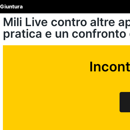
Giuntura
Mili Live contro altre 
pratica e un confronto 
Incon