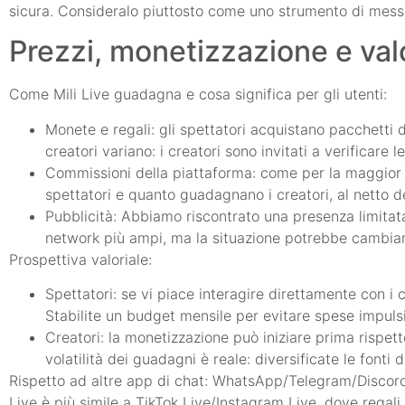
sicura. Consideralo piuttosto come uno strumento di messag
Prezzi, monetizzazione e val
Come Mili Live guadagna e cosa significa per gli utenti:
Monete e regali: gli spettatori acquistano pacchetti d
creatori variano: i creatori sono invitati a verificare 
Commissioni della piattaforma: come per la maggior p
spettatori e quanto guadagnano i creatori, al netto d
Pubblicità: Abbiamo riscontrato una presenza limitata 
network più ampi, ma la situazione potrebbe cambiare
Prospettiva valoriale:
Spettatori: se vi piace interagire direttamente con i c
Stabilite un budget mensile per evitare spese impuls
Creatori: la monetizzazione può iniziare prima rispetto
volatilità dei guadagni è reale: diversificate le fonti 
Rispetto ad altre app di chat: WhatsApp/Telegram/Discord s
Live è più simile a TikTok Live/Instagram Live, dove regal