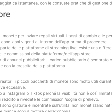
gistica istantanea, con le consuete pratiche di gestione de
ore
i monete per inviare regali virtuali. I tassi di cambio e le p
le condizioni vigenti all'interno dell'app prima di procedere.
arte delle piattaforme di streaming live, esiste una differ
elle commissioni della piattaforma/dell'app store.
di annunci pubblicitari: il carico pubblicitario è sembrato c
 con la crescita della piattaforma.
reatori, i piccoli pacchetti di monete sono molto utili durant
ive eccessive.
 a Instagram o TikTok perché la visibilità non è così limitata
di reddito e rivedete le commissioni/soglie di prelievo.
ono gratuite e incentrate sull'utilità: non monetizzano nativ
i e mance sono il motore dell'economia.