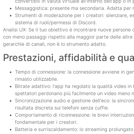
convertibili in valuta virtuale all'interno dell'app o 
Messaggistica: presente ma secondaria. Adatta per no
Strumenti di moderazione per i creatori: silenziare, es
sistema di ruoli/permessi di Discord.
Analisi UX: Se il tuo obiettivo è incontrare nuove persone 
con meno passaggi rispetto alla maggior parte delle altre a
gerarchie di canali, non è lo strumento adatto.
Prestazioni, affidabilità e q
Tempo di connessione: la connessione avviene in gene
rimasto utilizzabile.
Bitrate adattivo: l'app ha regolato la qualità video in
spettatori perdonano più facilmente un video meno n
Sincronizzazione audio e gestione dell'eco: la sincron
risultata discreta sui telefoni senza cuffie.
Comportamento di riconnessione: le brevi interruzion
fondamentale per i creatori.
Batteria e surriscaldamento: lo streaming prolungato r