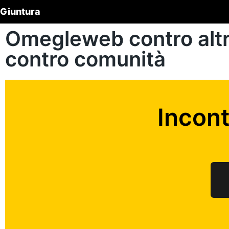
Giuntura
Omegleweb contro altr
contro comunità
Incon