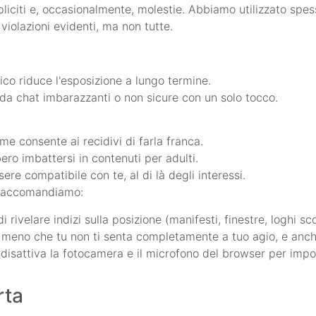
iciti e, occasionalmente, molestie. Abbiamo utilizzato spess
violazioni evidenti, ma non tutte.
ico riduce l'esposizione a lungo termine.
da chat imbarazzanti o non sicure con un solo tocco.
me consente ai recidivi di farla franca.
ero imbattersi in contenuti per adulti.
ere compatibile con te, al di là degli interessi.
e raccomandiamo:
rivelare indizi sulla posizione (manifesti, finestre, loghi sco
meno che tu non ti senta completamente a tuo agio, e anche
e disattiva la fotocamera e il microfono del browser per imp
rta