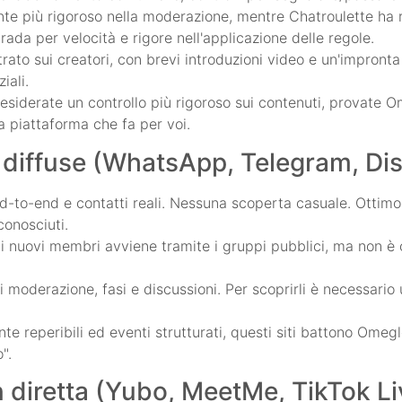
te più rigoroso nella moderazione, mentre Chatroulette ha r
ada per velocità e rigore nell'applicazione delle regole.
ato sui creatori, con brevi introduzioni video e un'impronta
iali.
esiderate un controllo più rigoroso sui contenuti, provate O
a piattaforma che fa per voi.
ù diffuse (WhatsApp, Telegram, Di
d-to-end e contatti reali. Nessuna scoperta casuale. Ottim
conosciuti.
di nuovi membri avviene tramite i gruppi pubblici, ma non è 
i moderazione, fasi e discussioni. Per scoprirli è necessario 
ente reperibili ed eventi strutturati, questi siti battono O
".
n diretta (Yubo, MeetMe, TikTok Li