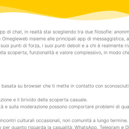
di chat, in realtà stai scegliendo tra due filosofie: anonim
Omegleweb insieme alle principali app di messaggistica, al
uoi punti di forza, i suoi punti deboli e a chi è realmente ri
à della scoperta, funzionalità e valore complessivo, in modo 
asata su browser che ti mette in contatto con sconosciuti 
ione e il brivido della scoperta casuale.
ntità e sulla moderazione possono comportare problemi di qu
ncontri culturali occasionali, non comunità a lungo termine.
 per quanto riguarda la casualità: WhatsApp, Telegram e Dis