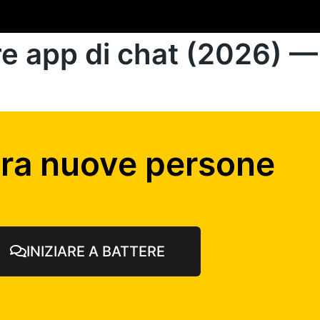
e app di chat (2026) 
tra nuove persone
INIZIARE A BATTERE