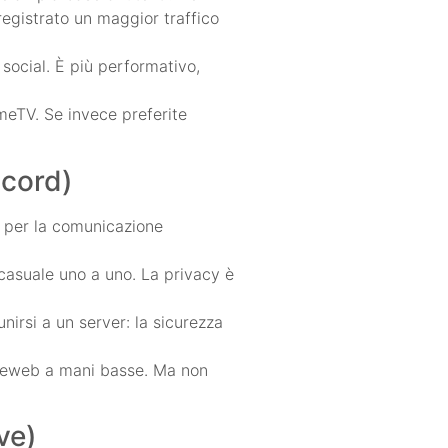
egistrato un maggior traffico
 social. È più performativo,
meTV. Se invece preferite
scord)
o per la comunicazione
casuale uno a uno. La privacy è
unirsi a un server: la sicurezza
megleweb a mani basse. Ma non
ve)