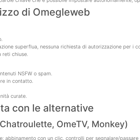
er parole chiave che è possibile impostare autonomamente, op
ilizzo di Omegleweb
o.
one superflua, nessuna richiesta di autorizzazione per i co
 reti chiuse.
contenuti NSFW o spam.
re in contatto.
nità curate.
 con le alternative
 (Chatroulette, OmeTV, Monkey)
: abbinamento con un clic, controlli per segnalare/passare 