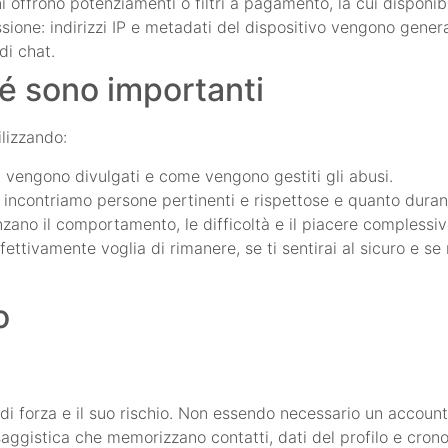
 offrono potenziamenti o filtri a pagamento, la cui disponibi
sione: indirizzi IP e metadati del dispositivo vengono genera
di chat.
hé sono importanti
lizzando:
li vengono divulgati e come vengono gestiti gli abusi.
 incontriamo persone pertinenti e rispettose e quanto durano
zano il comportamento, le difficoltà e il piacere complessiv
fettivamente voglia di rimanere, se ti sentirai al sicuro e se r
o
 forza e il suo rischio. Non essendo necessario un account,
saggistica che memorizzano contatti, dati del profilo e cronol