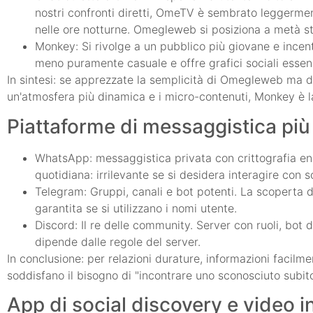
nostri confronti diretti, OmeTV è sembrato leggermen
nelle ore notturne. Omegleweb si posiziona a metà str
Monkey: Si rivolge a un pubblico più giovane e incentr
meno puramente casuale e offre grafici sociali essenz
In sintesi: se apprezzate la semplicità di Omegleweb ma d
un'atmosfera più dinamica e i micro-contenuti, Monkey è l
Piattaforme di messaggistica pi
WhatsApp: messaggistica privata con crittografia en
quotidiana: irrilevante se si desidera interagire con s
Telegram: Gruppi, canali e bot potenti. La scoperta 
garantita se si utilizzano i nomi utente.
Discord: Il re delle community. Server con ruoli, bot d
dipende dalle regole del server.
In conclusione: per relazioni durature, informazioni facilm
soddisfano il bisogno di "incontrare uno sconosciuto subito
App di social discovery e video i