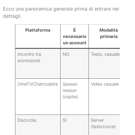
Ecco una panoramica generale prima di entrare nei
dettagli.
Piattaforma
È
Modalità
necessario
primaria
un account
Incontro tra
NO
Testo, casuale 1:1
Li
sconosciuti
OmeTV/Chatroulette
Spesso
Video casuale
D
nessun
M
(ospite)
Discordia
SÌ
Server
Fo
(testo/voce)
(c
ru