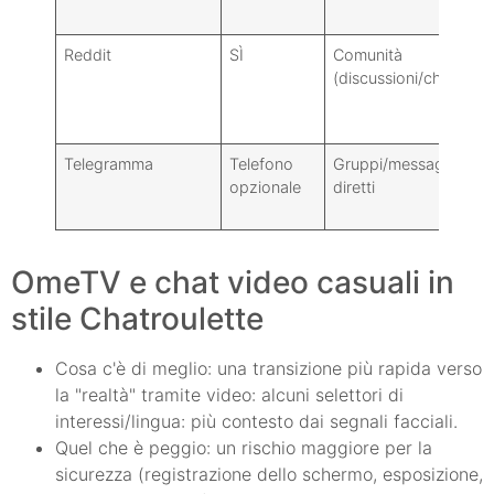
Reddit
SÌ
Comunità
B
(discussioni/chat)
a
Telegramma
Telefono
Gruppi/messaggi
D
opzionale
diretti
OmeTV e chat video casuali in
stile Chatroulette
Cosa c'è di meglio: una transizione più rapida verso
la "realtà" tramite video: alcuni selettori di
interessi/lingua: più contesto dai segnali facciali.
Quel che è peggio: un rischio maggiore per la
sicurezza (registrazione dello schermo, esposizione,