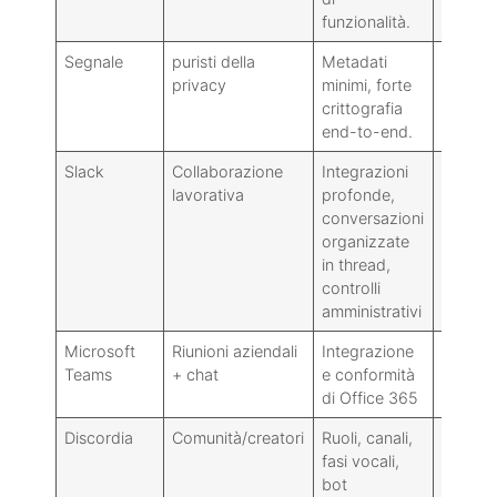
funzionalità.
Segnale
puristi della
Metadati
Set di f
privacy
minimi, forte
strumen
crittografia
communi
end-to-end.
Slack
Collaborazione
Integrazioni
Più pes
lavorativa
profonde,
eccessi
conversazioni
occasio
organizzate
in thread,
controlli
amministrativi
Microsoft
Riunioni aziendali
Integrazione
Comples
Teams
+ chat
e conformità
molte r
di Office 365
per le c
Discordia
Comunità/creatori
Ruoli, canali,
Può es
fasi vocali,
richied
bot
utilizz