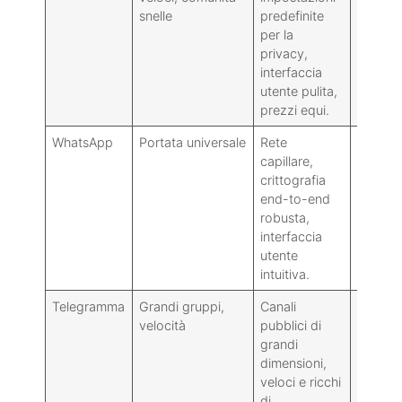
snelle
predefinite
azienda
per la
privacy,
interfaccia
utente pulita,
prezzi equi.
WhatsApp
Portata universale
Rete
Identit
capillare,
telefon
crittografia
limitata 
end-to-end
comuni
robusta,
interfaccia
utente
intuitiva.
Telegramma
Grandi gruppi,
Canali
La sic
velocità
pubblici di
varia a
grandi
di chat:
dimensioni,
metadat
veloci e ricchi
dibattit
di