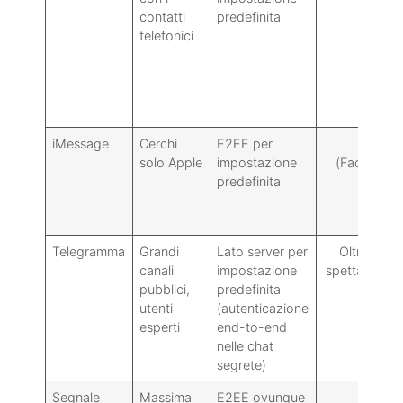
contatti
predefinita
telefonici
iMessage
Cerchi
E2EE per
32
solo Apple
impostazione
(FaceTime)
predefinita
Telegramma
Grandi
Lato server per
Oltre 1000
canali
impostazione
spettatori (in
pubblici,
predefinita
diretta)
utenti
(autenticazione
esperti
end-to-end
nelle chat
segrete)
Segnale
Massima
E2EE ovunque
40