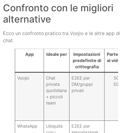
Confronto con le migliori
alternative
Ecco un confronto pratico tra Voojio e le altre app di
chat.
App
Ideale per
Impostazioni
Partecipanti
predefinite di
al video Max
crittografia
Voojio
Chat
E2EE per
50 (Plus),
privata
DM/gruppi
500 (Pro)
quotidiana
privati
+ piccoli
team
WhatsApp
Ubiquità
E2EE per
32
con i
impostazione