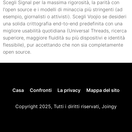
Scegli Signal per la massima rigorosità, la parità con
l'open source e i modelli di minaccia più stringenti (ad
esempio, giornalisti o attivisti). Scegli Voojio se desideri
una solida crittografia end-to-end predefinita con una
migliore usabilità quotidiana (Universal Threads, ricerca
superiore, maggiore fluidità su più dispositivi e identità
flessibile), pur accettando che non sia completamente
open source.
Casa
Confronti
La privacy
Mappa del sito
Copyright 2025, Tutti i diritti riservati, Joingy