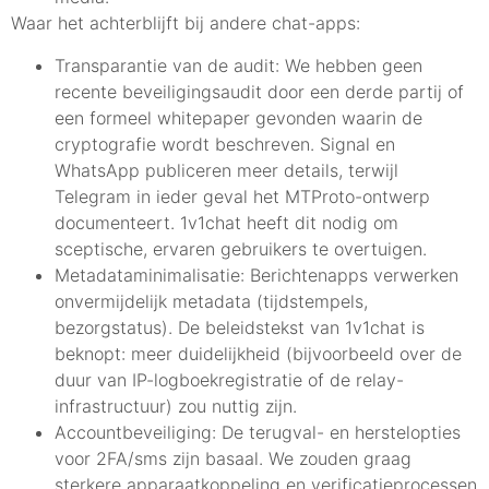
Waar het achterblijft bij andere chat-apps:
Transparantie van de audit: We hebben geen
recente beveiligingsaudit door een derde partij of
een formeel whitepaper gevonden waarin de
cryptografie wordt beschreven. Signal en
WhatsApp publiceren meer details, terwijl
Telegram in ieder geval het MTProto-ontwerp
documenteert. 1v1chat heeft dit nodig om
sceptische, ervaren gebruikers te overtuigen.
Metadataminimalisatie: Berichtenapps verwerken
onvermijdelijk metadata (tijdstempels,
bezorgstatus). De beleidstekst van 1v1chat is
beknopt: meer duidelijkheid (bijvoorbeeld over de
duur van IP-logboekregistratie of de relay-
infrastructuur) zou nuttig zijn.
Accountbeveiliging: De terugval- en herstelopties
voor 2FA/sms zijn basaal. We zouden graag
sterkere apparaatkoppeling en verificatieprocessen