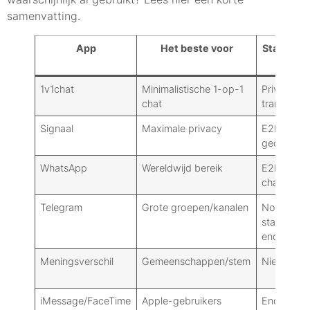
samenvatting.
App
Het beste voor
Standaard
voor
1v1chat
Minimalistische 1-op-1
Privaatrech
chat
transparant
Signaal
Maximale privacy
E2EE stan
gecontrol
WhatsApp
Wereldwijd bereik
E2EE stan
chats
Telegram
Grote groepen/kanalen
Normale ch
standaard 
end.
Meningsverschil
Gemeenschappen/stem
Niet E2EE
iMessage/FaceTime
Apple-gebruikers
End-to-en