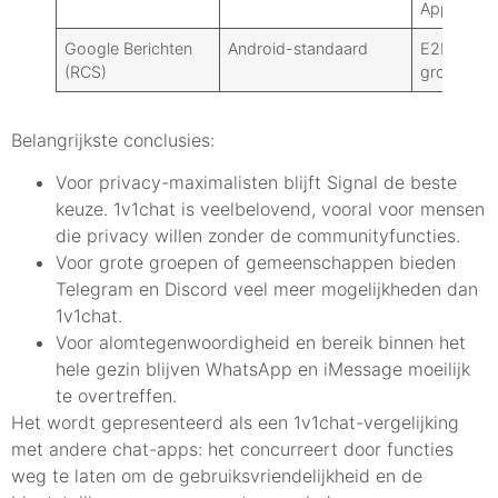
Apple-ec
Google Berichten
Android-standaard
E2EE voor 
(RCS)
groepen
Belangrijkste conclusies:
Voor privacy-maximalisten blijft Signal de beste
keuze. 1v1chat is veelbelovend, vooral voor mensen
die privacy willen zonder de communityfuncties.
Voor grote groepen of gemeenschappen bieden
Telegram en Discord veel meer mogelijkheden dan
1v1chat.
Voor alomtegenwoordigheid en bereik binnen het
hele gezin blijven WhatsApp en iMessage moeilijk
te overtreffen.
Het wordt gepresenteerd als een 1v1chat-vergelijking
met andere chat-apps: het concurreert door functies
weg te laten om de gebruiksvriendelijkheid en de