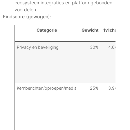
ecosysteemintegraties en platformgebonden
voordelen.
Eindscore (gewogen):
Categorie
Gewicht
1v1chat
s
Privacy en beveiliging
30%
4.0/5
vee
end
aan
aud
en 
met
Kernberichten/oproepen/media
25%
3.9/5
Uit
bas
voo
geb
gro
roe
zij