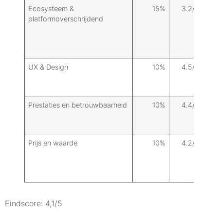
Ecosysteem &
15%
3.2/5
Om
platformoverschrijdend
iOS
bep
int
ext
UX & Design
10%
4.5/5
Min
en 
mak
Prestaties en betrouwbaarheid
10%
4.4/5
Lag
kle
voe
Prijs en waarde
10%
4.2/5
Grat
voo
pri
sol
Eindscore: 4,1/5