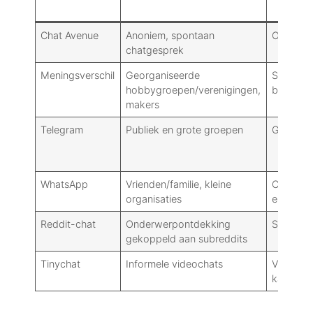
Chat Avenue
Anoniem, spontaan
Openbare 
chatgesprek
Meningsverschil
Georganiseerde
Servers/k
hobbygroepen/verenigingen,
bots
makers
Telegram
Publiek en grote groepen
Groepen/
WhatsApp
Vrienden/familie, kleine
Contactg
organisaties
en geme
Reddit-chat
Onderwerpontdekking
Subreddi
gekoppeld aan subreddits
Tinychat
Informele videochats
Video-ge
kamers