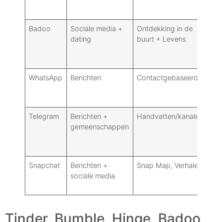
E2
Badoo
Sociale media +
Ontdekking in de
Ge
dating
buurt + Levens
op
E2
WhatsApp
Berichten
Contactgebaseerd
E2
Telegram
Berichten +
Handvatten/kanalen
E2E
gemeenschappen
ge
Snapchat
Berichten +
Snap Map, Verhalen
Nie
sociale media
gep
als
Tinder, Bumble, Hinge, Badoo,