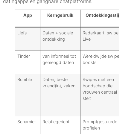
datingapps en gangbare chatplatforms.
App
Kerngebruik
Ontdekkingsstijl
P
Liefs
Daten + sociale
Radarkaart, swipes,
Ge
ontdekking
Live
op
E2
Tinder
van informeel tot
Wereldwijde swipes,
Ge
gemengd daten
boosts
op
E2
Bumble
Daten, beste
Swipes met een
Ge
vriend(in), zaken
boodschap die
op
vrouwen centraal
E2
stelt
Scharnier
Relatiegericht
Promptgestuurde
Ge
profielen
op