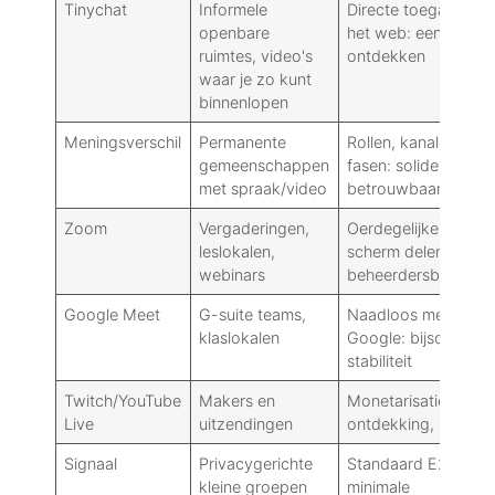
Tinychat
Informele
Directe toegang tot
openbare
het web: eenvoudig
ruimtes, video's
ontdekken
waar je zo kunt
binnenlopen
Meningsverschil
Permanente
Rollen, kanalen, bot
gemeenschappen
fasen: solide
met spraak/video
betrouwbaarheid
Zoom
Vergaderingen,
Oerdegelijke AV,
leslokalen,
scherm delen,
webinars
beheerdersbedienin
Google Meet
G-suite teams,
Naadloos met
klaslokalen
Google: bijschriften:
stabiliteit
Twitch/YouTube
Makers en
Monetarisatie,
Live
uitzendingen
ontdekking, analyse
Signaal
Privacygerichte
Standaard E2EE:
kleine groepen
minimale