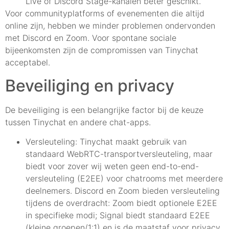
Live of Discord Stage-kanalen beter geschikt.
Voor communityplatforms of evenementen die altijd
online zijn, hebben we minder problemen ondervonden
met Discord en Zoom. Voor spontane sociale
bijeenkomsten zijn de compromissen van Tinychat
acceptabel.
Beveiliging en privacy
De beveiliging is een belangrijke factor bij de keuze
tussen Tinychat en andere chat-apps.
Versleuteling: Tinychat maakt gebruik van
standaard WebRTC-transportversleuteling, maar
biedt voor zover wij weten geen end-to-end-
versleuteling (E2EE) voor chatrooms met meerdere
deelnemers. Discord en Zoom bieden versleuteling
tijdens de overdracht: Zoom biedt optionele E2EE
in specifieke modi; Signal biedt standaard E2EE
(kleine groepen/1:1) en is de maatstaf voor privacy.