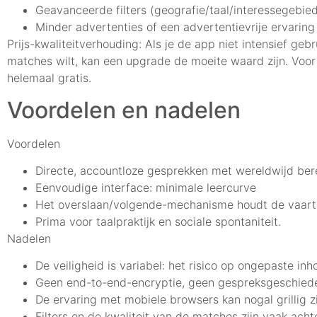
Geavanceerde filters (geografie/taal/interessegebie
Minder advertenties of een advertentievrije ervaring
Prijs-kwaliteitverhouding: Als je de app niet intensief gebru
matches wilt, kan een upgrade de moeite waard zijn. Voor
helemaal gratis.
Voordelen en nadelen
Voordelen
Directe, accountloze gesprekken met wereldwijd ber
Eenvoudige interface: minimale leercurve
Het overslaan/volgende-mechanisme houdt de vaart 
Prima voor taalpraktijk en sociale spontaniteit.
Nadelen
De veiligheid is variabel: het risico op ongepaste inho
Geen end-to-end-encryptie, geen gespreksgeschiede
De ervaring met mobiele browsers kan nogal grillig zi
Filters en de kwaliteit van de matches zijn vaak ach