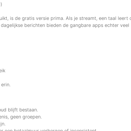
d)
ikt, is de gratis versie prima. Als je streamt, een taal leert
 dagelijkse berichten bieden de gangbare apps echter veel 
eik
erin.
ud blijft bestaan.
nis, geen groepen.
jn.
ter een betaalmuur verborgen of inconsistent.