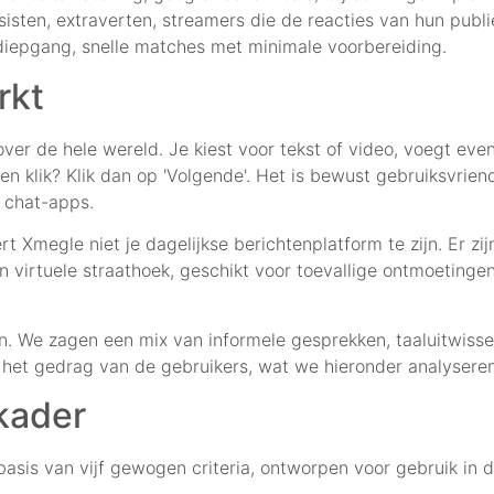
isten, extraverten, streamers die de reacties van hun publie
diepgang, snelle matches met minimale voorbereiding.
rkt
ver de hele wereld. Je kiest voor tekst of video, voegt eve
en klik? Klik dan op 'Volgende'. Het is bewust gebruiksvriend
e chat-apps.
t Xmegle niet je dagelijkse berichtenplatform te zijn. Er z
 virtuele straathoek, geschikt voor toevallige ontmoetingen
We zagen een mix van informele gesprekken, taaluitwisseli
 het gedrag van de gebruikers, wat we hieronder analyseren
skader
s van vijf gewogen criteria, ontworpen voor gebruik in de