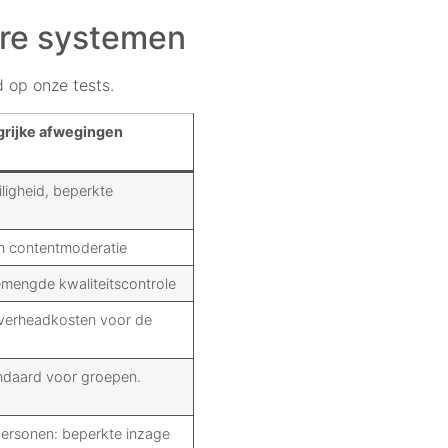
ere systemen
 op onze tests.
grijke afwegingen
veiligheid, beperkte
 in contentmoderatie
emengde kwaliteitscontrole
overheadkosten voor de
andaard voor groepen.
personen: beperkte inzage