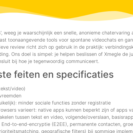
 weeg je waarschijnlijk een snelle, anonieme chatervaring af
ast toonaangevende tools voor spontane videochats en ga
eve review richt zich op gebruik in de praktijk: verbindingsk
ding. Ons doel is simpel: je helpen beslissen of Xmegle de ju
sluit bij hoe je tegenwoordig communiceert.
te feiten en specificaties
tekst/video)
 vreemden
elijk): minder sociale functies zonder registratie
rowsers varieert: native apps kunnen beperkt zijn of apps v
chakelen tussen tekst en video, volgende/overslaan, basisrap
 End-to-end-encryptie (E2EE), permanente contacten, groe
prioriteitsmatching, geografische filters) bij sommige implem