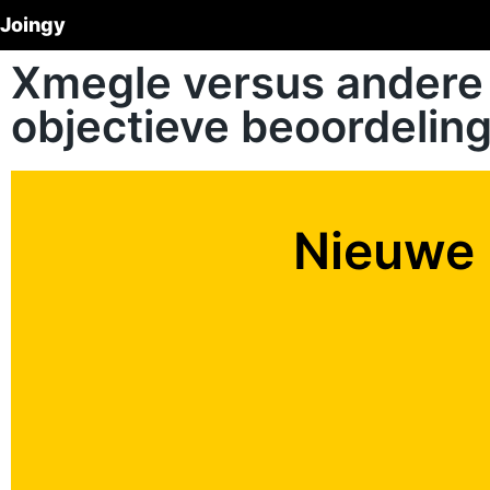
Joingy
Xmegle versus andere
objectieve beoordeling
Nieuwe