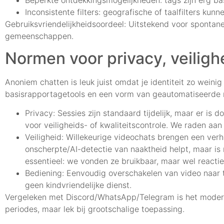
Inconsistente filters: geografische of taalfilters ku
Gebruiksvriendelijkheidsoordeel: Uitstekend voor spontan
gemeenschappen.
Normen voor privacy, veiligh
Anoniem chatten is leuk juist omdat je identiteit zo weinig 
basisrapportagetools en een vorm van geautomatiseerde mo
Privacy: Sessies zijn standaard tijdelijk, maar er i
voor veiligheids- of kwaliteitscontrole. We raden aa
Veiligheid: Willekeurige videochats brengen een ver
onscherpte/AI-detectie van naaktheid helpt, maar is 
essentieel: we vonden ze bruikbaar, maar wel reactie
Bediening: Eenvoudig overschakelen van video naar tek
geen kindvriendelijke dienst.
Vergeleken met Discord/WhatsApp/Telegram is het moderat
periodes, maar lek bij grootschalige toepassing.