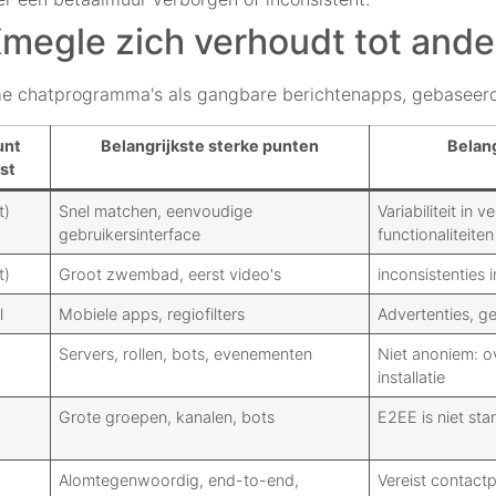
Xmegle zich verhoudt tot and
me chatprogramma's als gangbare berichtenapps, gebaseerd
unt
Belangrijkste sterke punten
Belan
st
t)
Snel matchen, eenvoudige
Variabiliteit in 
gebruikersinterface
functionaliteiten
t)
Groot zwembad, eerst video's
inconsistenties
l
Mobiele apps, regiofilters
Advertenties, g
Servers, rollen, bots, evenementen
Niet anoniem: 
installatie
Grote groepen, kanalen, bots
E2EE is niet st
Alomtegenwoordig, end-to-end,
Vereist contact