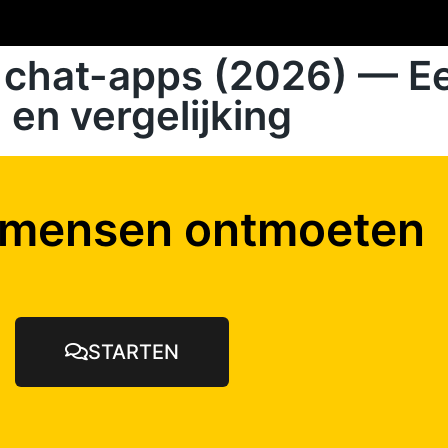
 chat-apps (2026) — E
 en vergelijking
 mensen ontmoeten
STARTEN