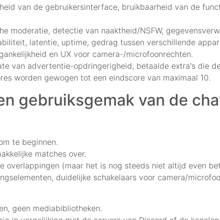
eid van de gebruikersinterface, bruikbaarheid van de functie
che moderatie, detectie van naaktheid/NSFW, gegevensverw
iliteit, latentie, uptime, gedrag tussen verschillende appar
egankelijkheid en UX voor camera-/microfoonrechten.
te van advertentie-opdringerigheid, betaalde extra's die de
scores worden gewogen tot een eindscore van maximaal 10.
s en gebruiksgemak van de cha
om te beginnen.
akkelijke matches over.
he overlappingen (maar het is nog steeds niet altijd even be
ningselementen, duidelijke schakelaars voor camera/microfoo
pen, geen mediabibliotheken.
ic in vergelijking met de servers van Discord of de kanale