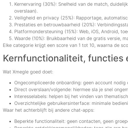
Kernervaring (30%): Snelheid van de match, duidelijkh
overslaan).
Veiligheid en privacy (25%): Rapportage, automatis
Prestaties en betrouwbaarheid (20%): Verbindingsstab
Platformondersteuning (15%): Web, iOS, Android, to
Waarde (10%): Bruikbaarheid van de gratis versie, ma
Elke categorie krijgt een score van 1 tot 10, waarna de 
Kernfunctionaliteit, functie
Wat Xmegle goed doet:
Ongecompliceerde onboarding: geen account nodig 
Direct overslaan/volgende: hiermee sla je snel ongem
Interesselabels: helpen bij het vinden van thematisc
Overzichtelijke gebruikersinterface: minimale bedie
Waar het achterblijft bij andere chat-apps:
Beperkte functionaliteit: geen contacten, geen groe
Beperkte ontdekkingsmogelijkheden: tags zijn erg bas