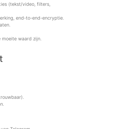
s (tekst/video, filters,
erking, end-to-end-encryptie.
aten.
 moeite waard zijn.
t
trouwbaar).
n.
n van Telegram.