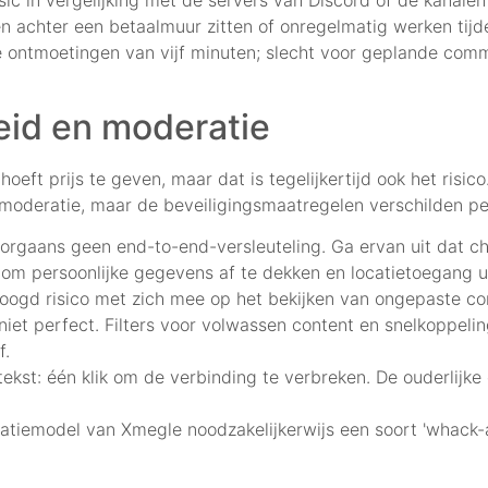
nnen achter een betaalmuur zitten of onregelmatig werken tijd
e ontmoetingen van vijf minuten; slecht voor geplande comm
eid en moderatie
hoeft prijs te geven, maar dat is tegelijkertijd ook het risi
deratie, maar de beveiligingsmaatregelen verschilden per 
s doorgaans geen end-to-end-versleuteling. Ga ervan uit dat
n om persoonlijke gegevens af te dekken en locatietoegang ui
hoogd risico met zich mee op het bekijken van ongepaste c
niet perfect. Filters voor volwassen content en snelkoppeli
f.
st: één klik om de verbinding te verbreken. De ouderlijke c
iemodel van Xmegle noodzakelijkerwijs een soort 'whack-a-m