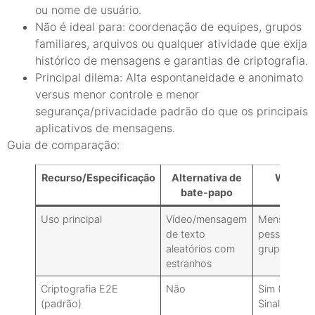
ou nome de usuário.
Não é ideal para: coordenação de equipes, grupos
familiares, arquivos ou qualquer atividade que exija
histórico de mensagens e garantias de criptografia.
Principal dilema: Alta espontaneidade e anonimato
versus menor controle e menor
segurança/privacidade padrão do que os principais
aplicativos de mensagens.
Guia de comparação:
Recurso/Especificação
Alternativa de
WhatsA
bate-papo
Uso principal
Vídeo/mensagem
Mensagens
de texto
pessoais/e
aleatórios com
grupo
estranhos
Criptografia E2E
Não
Sim (Protoc
(padrão)
Sinalização)