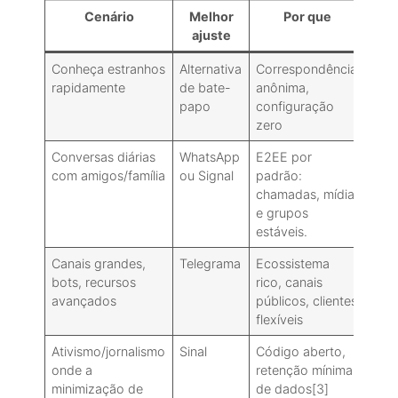
Cenário
Melhor
Por que
ajuste
Conheça estranhos
Alternativa
Correspondência
rapidamente
de bate-
anônima,
papo
configuração
zero
Conversas diárias
WhatsApp
E2EE por
com amigos/família
ou Signal
padrão:
chamadas, mídia
e grupos
estáveis.
Canais grandes,
Telegrama
Ecossistema
bots, recursos
rico, canais
avançados
públicos, clientes
flexíveis
Ativismo/jornalismo
Sinal
Código aberto,
onde a
retenção mínima
minimização de
de dados[3]