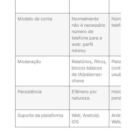
Modelo de conta
Normalmente
Número de
não é necessário
telefone
número de
telefone para a
web: perfil
mínimo
Moderação
Relatórios, filtros,
Plataforma 
blocos básicos
controles d
de IA/palavras-
usuário
chave
Persistência
Efêmero por
Histórico/b
natureza.
persistentes
Suporte da plataforma
Web, Android,
Android, iOS
iOS
Web/Deskt