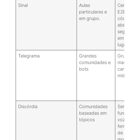
Sinal
Aulas
Certificaç
particulares e
E2EE,
em grupo.
código
aberto,
segurança
em primeir
lugar.
Telegrama
Grandes
Grupos
comunidades e
massivos,
bots
canais,
mídia rica
Discórdia
Comunidades
Servidores
baseadas em
funções,
tópicos
voz/vídeo,
ferrament
de
moderaçã