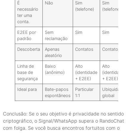
É
Não
Sim
Sim
S
necessário
(telefone)
(telefone)
(
ter uma
d
conta.
E2EE por
Sem
Sim
Sim
S
padrão
reclamação
S
Descoberta
Apenas
Contatos
Contatos
C
aleatório
p
Linha de
Baixo
Alto
Alto
M
base de
(anônimo)
(identidade
(identidade
(
segurança
+ E2EE)
+ E2EE)
a
Ideal para
Bate-papos
Particular
Ubiquidade
G
espontâneos
1:1
global
g
Conclusão: Se o seu objetivo é privacidade no sentido
criptográfico, o Signal/WhatsApp supera o RandoChat
com folga. Se você busca encontros fortuitos com o