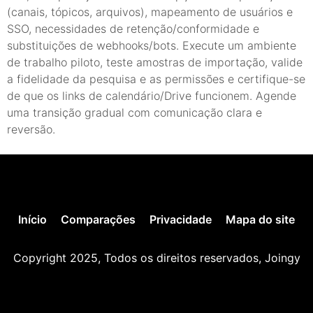
(canais, tópicos, arquivos), mapeamento de usuários e
SSO, necessidades de retenção/conformidade e
substituições de webhooks/bots. Execute um ambiente
de trabalho piloto, teste amostras de importação, valide
a fidelidade da pesquisa e as permissões e certifique-se
de que os links de calendário/Drive funcionem. Agende
uma transição gradual com comunicação clara e
reversão.
Início
Comparações
Privacidade
Mapa do site
Copyright 2025, Todos os direitos reservados, Joingy