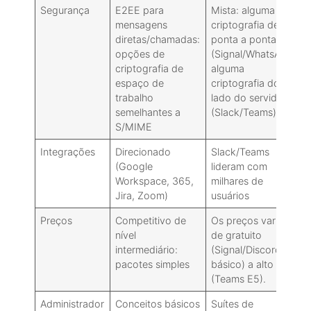
Segurança
E2EE para
Mista: alguma
mensagens
criptografia de
diretas/chamadas:
ponta a ponta
opções de
(Signal/WhatsApp),
criptografia de
alguma
espaço de
criptografia do
trabalho
lado do servidor
semelhantes a
(Slack/Teams)
S/MIME
Integrações
Direcionado
Slack/Teams
(Google
lideram com
Workspace, 365,
milhares de
Jira, Zoom)
usuários
Preços
Competitivo de
Os preços variam
nível
de gratuito
intermediário:
(Signal/Discord
pacotes simples
básico) a alto
(Teams E5).
Administrador
Conceitos básicos
Suítes de