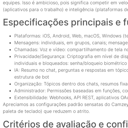
equipes. Isso é ambicioso, pois significa competir em vel
(aplicativos para o trabalho) e inteligência (plataformas de
Especificações principais e 
Plataformas: iOS, Android, Web, macOS, Windows (t
Mensagens: individuais, em grupos, canais; mensage
Chamadas: Voz e vídeo: compartilhamento de tela 
Privacidade/Segurança: Criptografia em nível de dis
individuais e bloqueados: senha/bloqueio biométrico
IA: Resumo no chat, perguntas e respostas em tópic
estrutura de bot
Organização: Tópicos dentro dos chats, resumos fix
Administrador: Permissões baseadas em funções, cont
Extensibilidade: Webhooks, API REST, aplicativos OA
Apreciamos as configurações padrão sensatas do Camzey 
paleta de teclado) que reduzem o atrito.
Critérios de avaliação e con