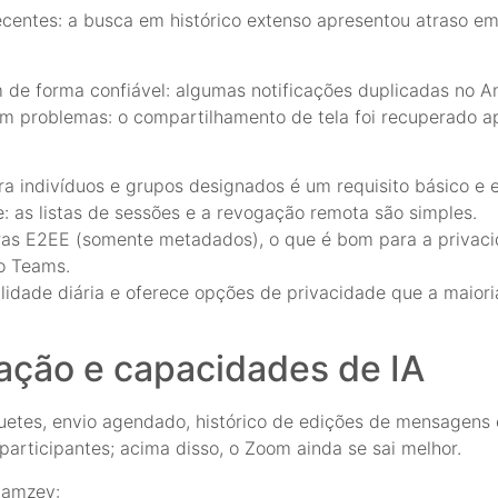
ecentes: a busca em histórico extenso apresentou atraso e
m de forma confiável: algumas notificações duplicadas no A
m problemas: o compartilhamento de tela foi recuperado ap
a indivíduos e grupos designados é um requisito básico e e
: as listas de sessões e a revogação remota são simples.
iras E2EE (somente metadados), o que é bom para a privaci
o Teams.
lidade diária e oferece opções de privacidade que a maiori
ação e capacidades de IA
quetes, envio agendado, histórico de edições de mensagens 
rticipantes; acima disso, o Zoom ainda se sai melhor.
 Camzey: