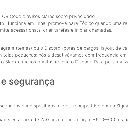
a QR Code e avisos claros sobre privacidade.
to` funciona em linha; promova para Tópico quando uma ram
ite acessar chats, criar tarefas e iniciar chamadas.
gram (temas) ou o Discord (cores de cargos, layout de can
m telas pequenas: nós a desativávamos com frequência em d
e o Slack e menos barulhento que o Discord. Para personali
 e segurança
,8 segundos em dispositivos móveis (competitivo com o Signa
maneceu abaixo de 250 ms na banda larga: ~600–900 ms n