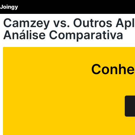
Joingy
Camzey vs. Outros Apl
Análise Comparativa
Conhe