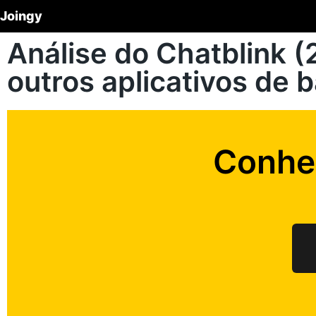
Joingy
Análise do Chatblink 
outros aplicativos de 
Conhe