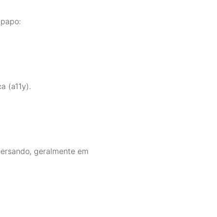
-papo:
a (a11y).
nversando, geralmente em