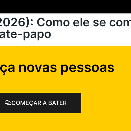
(2026): Como ele se co
bate-papo
ça novas pessoas
COMEÇAR A BATER