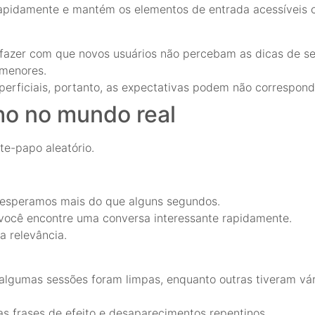
rapidamente e mantém os elementos de entrada acessíveis
 fazer com que novos usuários não percebam as dicas de s
 menores.
perficiais, portanto, as expectativas podem não correspon
ho no mundo real
ate-papo aleatório.
 esperamos mais do que alguns segundos.
e você encontre uma conversa interessante rapidamente.
a relevância.
gumas sessões foram limpas, enquanto outras tiveram vári
as frases de efeito e desaparecimentos repentinos.