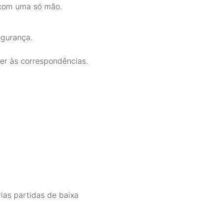
 com uma só mão.
egurança.
der às correspondências.
as partidas de baixa