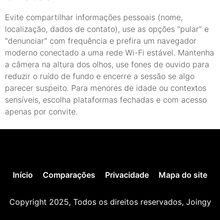
Evite compartilhar informações pessoais (nome,
localização, dados de contato), use as opções "pular" e
"denunciar" com frequência e prefira um navegador
moderno conectado a uma rede Wi-Fi estável. Mantenha
a câmera na altura dos olhos, use fones de ouvido para
reduzir o ruído de fundo e encerre a sessão se algo
parecer suspeito. Para menores de idade ou contextos
sensíveis, escolha plataformas fechadas e com acesso
apenas por convite.
Início
Comparações
Privacidade
Mapa do site
Copyright 2025, Todos os direitos reservados, Joingy