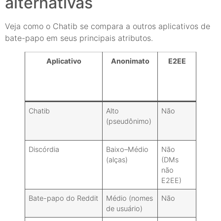
alternativas
Veja como o Chatib se compara a outros aplicativos de
bate-papo em seus principais atributos.
Aplicativo
Anonimato
E2EE
neces
ter
con
Chatib
Alto
Não
Opcion
(pseudônimo)
Discórdia
Baixo–Médio
Não
Sim
(alças)
(DMs
não
E2EE)
Bate-papo do Reddit
Médio (nomes
Não
Sim
de usuário)