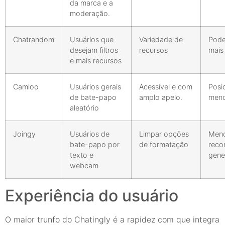
da marca e a
moderação.
Chatrandom
Usuários que
Variedade de
Pode
desejam filtros
recursos
mais
e mais recursos
Camloo
Usuários gerais
Acessível e com
Posi
de bate-papo
amplo apelo.
meno
aleatório
Joingy
Usuários de
Limpar opções
Men
bate-papo por
de formatação
reco
texto e
gene
webcam
Experiência do usuário
O maior trunfo do Chatingly é a rapidez com que integra