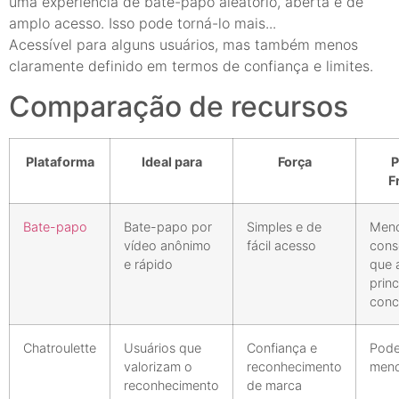
uma experiência de bate-papo aleatório, aberta e de
amplo acesso. Isso pode torná-lo mais...
Acessível para alguns usuários, mas também menos
claramente definido em termos de confiança e limites.
Comparação de recursos
Plataforma
Ideal para
Força
P
F
Bate-papo
Bate-papo por
Simples e de
Men
vídeo anônimo
fácil acesso
cons
e rápido
que 
princ
conc
Chatroulette
Usuários que
Confiança e
Pode
valorizam o
reconhecimento
meno
reconhecimento
de marca