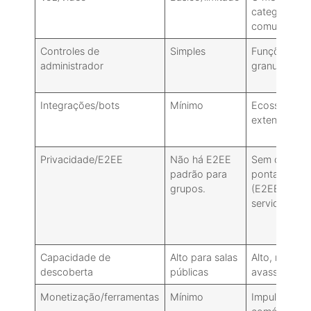
categoria pa
comunidade
Controles de
Simples
Funções/per
administrador
granulares
Integrações/bots
Mínimo
Ecossistema
extenso
Privacidade/E2EE
Não há E2EE
Sem criptogr
padrão para
ponta a pon
grupos.
(E2EE) em
servidores.
Capacidade de
Alto para salas
Alto, mas po
descoberta
públicas
avassalador.
Monetização/ferramentas
Mínimo
Impulsos, fu