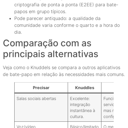
criptografia de ponta a ponta (E2EE) para bate-
papos em grupo típicos.
Pode parecer antiquado: a qualidade da
comunidade varia conforme o quarto e a hora do
dia.
Comparação com as
principais alternativas
Veja como o Knuddels se compara a outros aplicativos
de bate-papo em relação às necessidades mais comuns.
Precisar
Knuddles
Discór
Salas sociais abertas
Excelente:
Funciona be
integração
servidores p
instantânea à
mas requer 
cultura.
configuração
Voz/vídeo
Básico/limitado
O melhor da