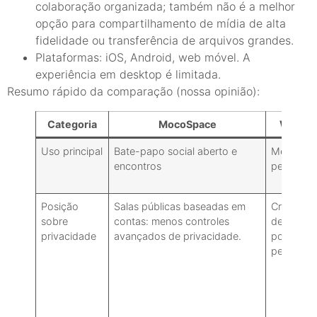
colaboração organizada; também não é a melhor
opção para compartilhamento de mídia de alta
fidelidade ou transferência de arquivos grandes.
Plataformas: iOS, Android, web móvel. A
experiência em desktop é limitada.
Resumo rápido da comparação (nossa opinião):
Categoria
MocoSpace
Whats
Uso principal
Bate-papo social aberto e
Mensage
encontros
pessoais
Posição
Salas públicas baseadas em
Criptogra
sobre
contas: menos controles
de ponta 
privacidade
avançados de privacidade.
ponta (ch
pessoais)