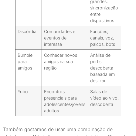
grandes:
sincronização
entre
dispositivos
Discórdia
Comunidades e
Funções,
Gráti
eventos de
canais, voz,
Nitro
interesse
palcos, bots
Bumble
Conhecer novos
Análise de
Free
para
amigos na sua
perfis:
amigos
região
descoberta
baseada em
deslizar
Yubo
Encontros
Salas de
Free
presenciais para
vídeo ao vivo,
adolescentes/jovens
descoberta
adultos
Também gostamos de usar uma combinação de