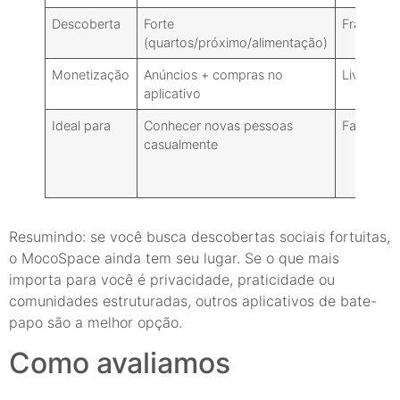
Descoberta
Forte
Fraco
(quartos/próximo/alimentação)
Monetização
Anúncios + compras no
Livre
aplicativo
Ideal para
Conhecer novas pessoas
Família/a
casualmente
Resumindo: se você busca descobertas sociais fortuitas,
o MocoSpace ainda tem seu lugar. Se o que mais
importa para você é privacidade, praticidade ou
comunidades estruturadas, outros aplicativos de bate-
papo são a melhor opção.
Como avaliamos