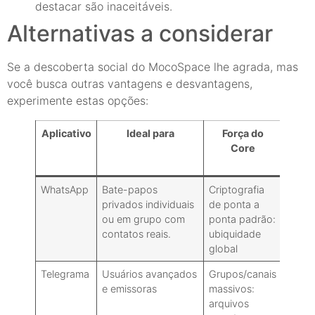
destacar são inaceitáveis.
Alternativas a considerar
Se a descoberta social do MocoSpace lhe agrada, mas
você busca outras vantagens e desvantagens,
experimente estas opções:
Aplicativo
Ideal para
Força do
Mod
Core
d
Pre
WhatsApp
Bate-papos
Criptografia
Livre
privados individuais
de ponta a
ou em grupo com
ponta padrão:
contatos reais.
ubiquidade
global
Telegrama
Usuários avançados
Grupos/canais
Gratu
e emissoras
massivos:
+
arquivos
Prem