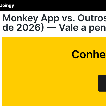
Joingy
Monkey App vs. Outros
de 2026) — Vale a pen
Conhe