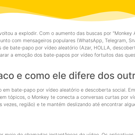
 voltou a explodir. Com o aumento das buscas por "Monkey 
nto com mensageiros populares (WhatsApp, Telegram, Sna
s de bate-papo por vídeo aleatório (Azar, HOLLA, descobert
parar a emoção dos bate-papos por vídeo fortuitos das que
o e como ele difere dos outr
 em bate-papo por vídeo aleatório e descoberta social. Em
m tópicos, o Monkey te conecta a conversas curtas por v
, às vezes, região) e te mantém deslizando até encontrar a
or meio de chamadas instantâneas de vídeo. Os aplicativo