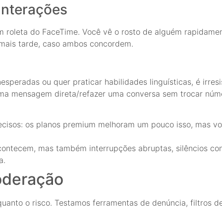
Interações
 roleta do FaceTime. Você vê o rosto de alguém rapidamen
r mais tarde, caso ambos concordem.
peradas ou quer praticar habilidades linguísticas, é irresis
ma mensagem direta/refazer uma conversa sem trocar núme
precisos: os planos premium melhoram um pouco isso, mas vo
contecem, mas também interrupções abruptas, silêncios con
a.
oderação
quanto o risco. Testamos ferramentas de denúncia, filtros d