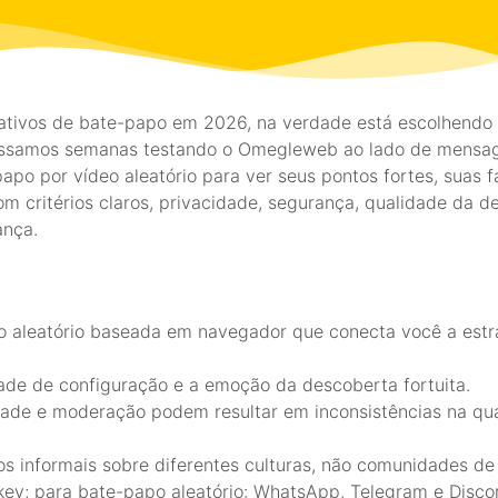
ivos de bate-papo em 2026, na verdade está escolhendo en
Passamos semanas testando o Omegleweb ao lado de mensage
apo por vídeo aleatório para ver seus pontos fortes, suas 
m critérios claros, privacidade, segurança, qualidade da de
ança.
aleatório baseada em navegador que conecta você a estra
dade de configuração e a emoção da descoberta fortuita.
idade e moderação podem resultar em inconsistências na qu
s informais sobre diferentes culturas, não comunidades de
key; para bate-papo aleatório: WhatsApp, Telegram e Disco