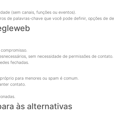
dade (sem canais, funções ou eventos).
ltros de palavras-chave que você pode definir, opções de d
megleweb
m compromisso.
esnecessários, sem necessidade de permissões de contato.
redes fechadas.
impróprio para menores ou spam é comum.
nter contato.
ionadas.
a às alternativas