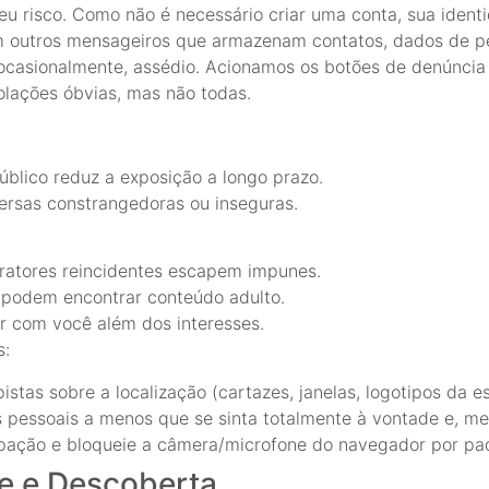
 risco. Como não é necessário criar uma conta, sua identi
outros mensageiros que armazenam contatos, dados de perf
ocasionalmente, assédio. Acionamos os botões de denúnci
lações óbvias, mas não todas.
úblico reduz a exposição a longo prazo.
ersas constrangedoras ou inseguras.
fratores reincidentes escapem impunes.
 podem encontrar conteúdo adulto.
 com você além dos interesses.
s:
tas sobre a localização (cartazes, janelas, logotipos da es
 pessoais a menos que se sinta totalmente à vontade e, m
pação e bloqueie a câmera/microfone do navegador por pad
e e Descoberta