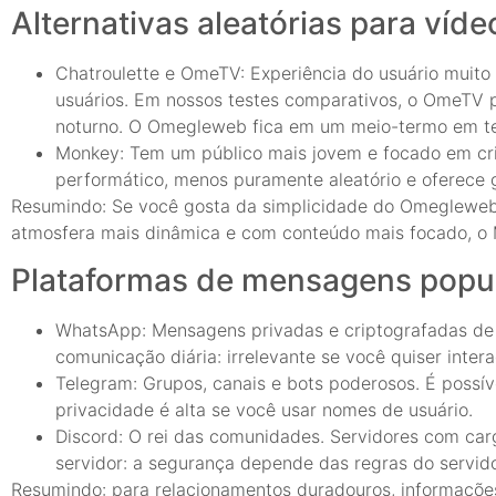
Alternativas aleatórias para ví
Chatroulette e OmeTV: Experiência do usuário muit
usuários. Em nossos testes comparativos, o OmeTV 
noturno. O Omegleweb fica em um meio-termo em ter
Monkey: Tem um público mais jovem e focado em cri
performático, menos puramente aleatório e oferece gr
Resumindo: Se você gosta da simplicidade do Omegleweb,
atmosfera mais dinâmica e com conteúdo mais focado, o M
Plataformas de mensagens popul
WhatsApp: Mensagens privadas e criptografadas de 
comunicação diária: irrelevante se você quiser inter
Telegram: Grupos, canais e bots poderosos. É possív
privacidade é alta se você usar nomes de usuário.
Discord: O rei das comunidades. Servidores com car
servidor: a segurança depende das regras do servido
Resumindo: para relacionamentos duradouros, informaçõe