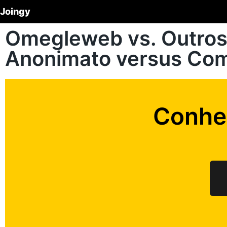
Joingy
Omegleweb vs. Outros 
Anonimato versus Co
Conhe