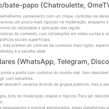
deo/bate-papo (Chatroulette, Ome
o semelhante: pareamento com um clique, controles de denú
pareceu um pouco mais rigoroso na moderação, enquanto o 
mos de velocidade e aplicação das regras.
adores de conteúdo, com introduções em vídeo curtas e um
áficos sociais superficiais.
 mas prefere um controle de conteúdo mais rígido, exper
onkey é a escolha ideal.
ares (WhatsApp, Telegram, Disco
ponta a ponta com contatos do mundo real. Sem descoberta
agir com estranhos.
el descobrir usuários através de grupos públicos, mas a des
gos, bots de moderação, etapas e tópicos. Para ser descobe
r.
s pesquisáveis e eventos estruturados, essas plataforma