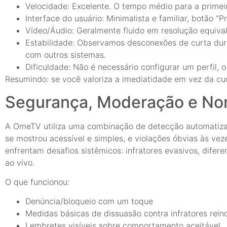
Velocidade: Excelente. O tempo médio para a primeira
Interface do usuário: Minimalista e familiar, botão 
Vídeo/Áudio: Geralmente fluido em resolução equiva
Estabilidade: Observamos desconexões de curta du
com outros sistemas.
Dificuldade: Não é necessário configurar um perfil, 
Resumindo: se você valoriza a imediatidade em vez da cu
Segurança, Moderação e No
A OmeTV utiliza uma combinação de detecção automatizad
se mostrou acessível e simples, e violações óbvias às ve
enfrentam desafios sistêmicos: infratores evasivos, difere
ao vivo.
O que funcionou:
Denúncia/bloqueio com um toque
Medidas básicas de dissuasão contra infratores rein
Lembretes visíveis sobre comportamento aceitável