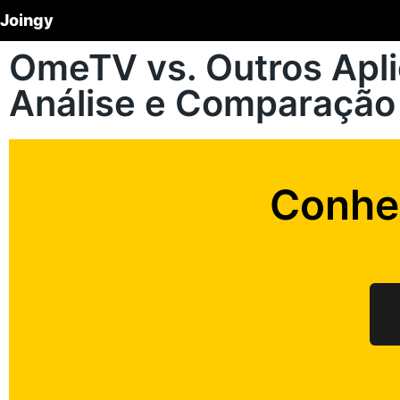
Joingy
OmeTV vs. Outros Apl
Análise e Comparação
Conhe