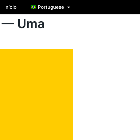
Início
Portuguese
) — Uma