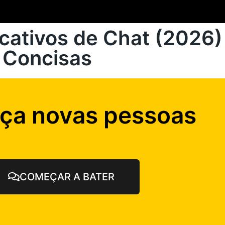
icativos de Chat (2026
 Concisas
ça novas pessoas
COMEÇAR A BATER