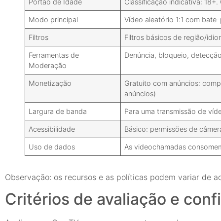
Portão de Idade
Classificação indicativa: 18+
Modo principal
Vídeo aleatório 1:1 com bate
Filtros
Filtros básicos de região/idio
Ferramentas de
Denúncia, bloqueio, detecçã
Moderação
Monetização
Gratuito com anúncios: compr
anúncios)
Largura de banda
Para uma transmissão de víde
Acessibilidade
Básico: permissões de câmera
Uso de dados
As videochamadas consomem 
Observação: os recursos e as políticas podem variar de ac
Critérios de avaliação e con