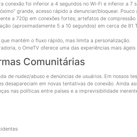
 conexão foi inferior a 4 segundos no Wi-Fi e inferior a 7
"Próximo" grande, acesso rápido a denunciar/bloquear. Pouco 
lente a 720p em conexões fortes; artefatos de compressão
ração (aproximadamente 5 a 10 segundos) em cerca de 81 
o que mantém o fluxo rápido, mas limita a personalização.
radoria, o OmeTV oferece uma das experiências mais ágeis 
rmas Comunitárias
a de nudez/abuso e denúncias de usuários. Em nossos tes
zes desapareciam em novas tentativas de conexão. Ainda ass
nças nas políticas entre países e a imprevisibilidade inere
cidentes