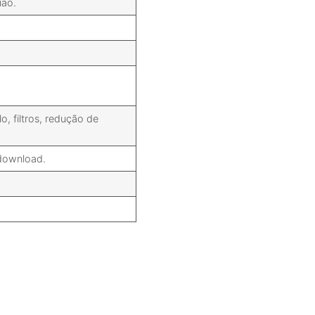
ião.
, filtros, redução de
 download.