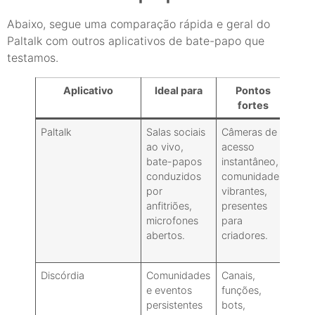
Abaixo, segue uma comparação rápida e geral do
Paltalk com outros aplicativos de bate-papo que
testamos.
Aplicativo
Ideal para
Pontos
fortes
Paltalk
Salas sociais
Câmeras de
Dec
ao vivo,
acesso
dec
bate-papos
instantâneo,
frac
conduzidos
comunidades
int
por
vibrantes,
mín
anfitriões,
presentes
crip
microfones
para
de 
abertos.
criadores.
pon
(E2
Discórdia
Comunidades
Canais,
Con
e eventos
funções,
mai
persistentes
bots,
amb