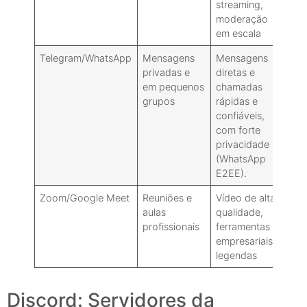
streaming,
soc
moderação
des
em escala
Telegram/WhatsApp
Mensagens
Mensagens
Ina
privadas e
diretas e
para
em pequenos
chamadas
públ
grupos
rápidas e
par
confiáveis,
des
com forte
privacidade
(WhatsApp
E2EE).
Zoom/Google Meet
Reuniões e
Vídeo de alta
Não
aulas
qualidade,
pro
profissionais
ferramentas
par
empresariais,
soci
legendas
públ
Discord: Servidores da