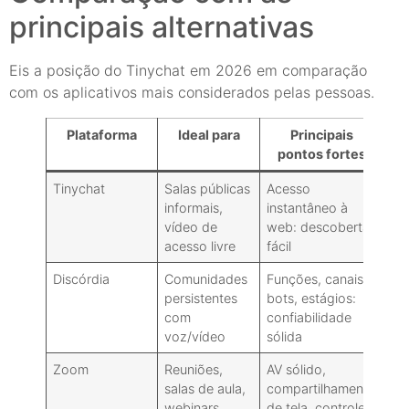
principais alternativas
Eis a posição do Tinychat em 2026 em comparação
com os aplicativos mais considerados pelas pessoas.
Plataforma
Ideal para
Principais
pontos fortes
Tinychat
Salas públicas
Acesso
In
informais,
instantâneo à
de
vídeo de
web: descoberta
mo
acesso livre
fácil
lim
Discórdia
Comunidades
Funções, canais,
Se
persistentes
bots, estágios:
de
com
confiabilidade
pú
voz/vídeo
sólida
Zoom
Reuniões,
AV sólido,
A 
salas de aula,
compartilhamento
N/
webinars
de tela, controles
é 