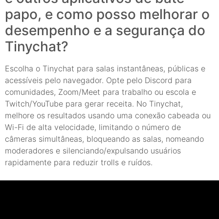
papo, e como posso melhorar o
desempenho e a segurança do
Tinychat?
Escolha o Tinychat para salas instantâneas, públicas e
acessíveis pelo navegador. Opte pelo Discord para
comunidades, Zoom/Meet para trabalho ou escola e
Twitch/YouTube para gerar receita. No Tinychat,
melhore os resultados usando uma conexão cabeada ou
Wi-Fi de alta velocidade, limitando o número de
câmeras simultâneas, bloqueando as salas, nomeando
moderadores e silenciando/expulsando usuários
rapidamente para reduzir trolls e ruídos.