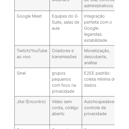
administrativos
Google Meet
Equipes do G
Integração
Re
Suite, salas de
perfeita com o
li
aula
Google:
div
legendas:
estabilidade
Twitch/YouTube
Criadores e
Monetização,
Nã
ao vivo
transmissões
descoberta,
ch
análise
vá
Sinal
grupos
E2EE padrão:
Nã
pequenos
coleta mínima de
sa
com foco na
dados
de
privacidade
Jitsi (Encontro)
Vídeo sem
Autohospedável:
De
conta, código
controle de
au
aberto
privacidade