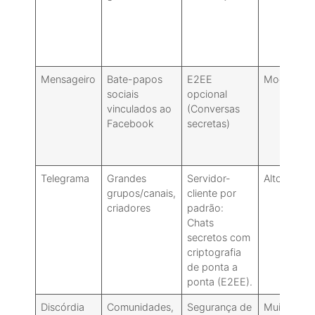
Mensageiro
Bate-papos
E2EE
Moderado
sociais
opcional
vinculados ao
(Conversas
Facebook
secretas)
Telegrama
Grandes
Servidor-
Alto
grupos/canais,
cliente por
criadores
padrão:
Chats
secretos com
criptografia
de ponta a
ponta (E2EE).
Discórdia
Comunidades,
Segurança de
Muito alto