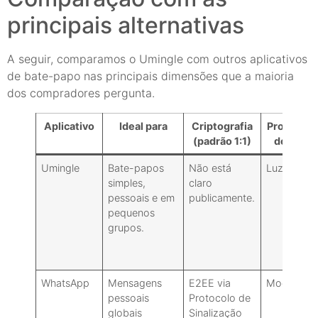
principais alternativas
A seguir, comparamos o Umingle com outros aplicativos
de bate-papo nas principais dimensões que a maioria
dos compradores pergunta.
Aplicativo
Ideal para
Criptografia
Profundid
(padrão 1:1)
do recur
Umingle
Bate-papos
Não está
Luz/essenc
simples,
claro
pessoais e em
publicamente.
pequenos
grupos.
WhatsApp
Mensagens
E2EE via
Moderado
pessoais
Protocolo de
globais
Sinalização