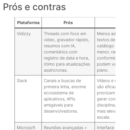
Prós e contras
Plataforma
Prós
Contr
Vidizzy
Threads com foco em
Menos adequado
vídeo, gravador rápido,
textos de alta ve
resumos com IA,
catálogo de inte
comentários com
menor, recursos 
registro de data e hora,
conformidade em
ótimo para atualizações
podem variar co
assíncronas.
plano.
Slack
Canais e buscas de
Vídeos e reuniõe
primeira linha, enorme
são eficazes, ma
ecossistema de
priorizam o víd
aplicativos, APIs
gerar confusão 
amigáveis para
disciplina; e têm
desenvolvedores.
mais elevado em 
escala.
Microsoft
Reuniões avançadas +
Interface mais c