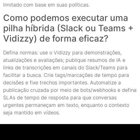
limitado com base em suas políticas.
Como podemos executar uma
pilha híbrida (Slack ou Teams +
Vidizzy) de forma eficaz?
Defina normas: use o Vidizzy para demonstrações,
atualizações e avaliações; publique resumos de IA e
links de transcrições em canais do Slack/Teams para
facilitar a busca. Crie tags/marcações de tempo para
decisões e fixe trechos importantes. Automatize a
publicação cruzada por meio de bots/webhooks e defina
SLAs de tempo de resposta para que conversas
urgentes permaneçam em texto, enquanto o contexto
seja mantido em vídeos.