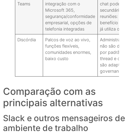
Teams
integração com o
chat pode parec
Microsoft 365,
secundário em re
segurança/conformidade
reuniões: melhor
empresarial, opções de
benefício apena
telefonia integradas
já utiliza o Micro
Discórdia
Palcos de voz ao vivo,
Administração/c
funções flexíveis,
não são de nível
comunidades enormes,
por padrão: recu
baixo custo
thread e conhec
são adaptados p
governança corp
Comparação com as
principais alternativas
Slack e outros mensageiros de
ambiente de trabalho